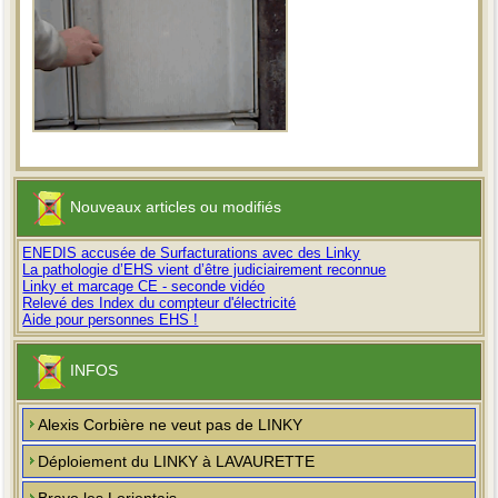
Nouveaux articles ou modifiés
ENEDIS accusée de Surfacturations avec des Linky
La pathologie d’EHS vient d’être judiciairement reconnue
Linky et marcage CE - seconde vidéo
Relevé des Index du compteur d'électricité
Aide pour personnes EHS !
INFOS
Alexis Corbière ne veut pas de LINKY
Déploiement du LINKY à LAVAURETTE