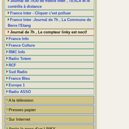
Journal de 7h30 de france inter , TESLA et le
contrôle à distance
France Inter - Cliquer c'est polluer
France Inter -Journal de 7h , La Commune de
Berre l'Etang
Journal de 7h , Le compteur linky est nocif
France Info
France Culture
RMC Info
Radio Totem
RCF
Sud Radio
France Bleu
Europe 1
Radio ASSO
A la télévision
Presses papier
Sur Internet
Après la pose d'un LINKY