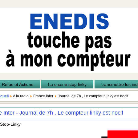
Refus et Actions
La chaine stop linky
transmettre les inde
cueil
A la radio
France Inter
Journal de 7h , Le compteur linky est nocif
 Inter - Journal de 7h , Le compteur linky est nocif
 Stop-Linky