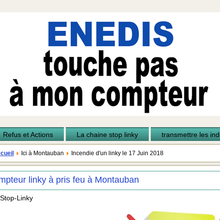
Refus et Actions
La chaine stop linky
transmettre les inde
cueil
Ici à Montauban
Incendie d'un linky le 17 Juin 2018
pteur linky à pris feu à Montauban
 Stop-Linky