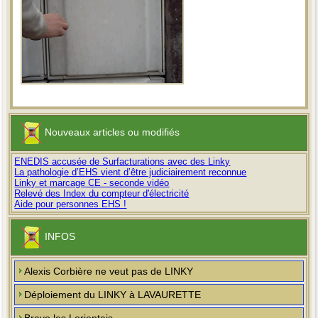
Nouveaux articles ou modifiés
ENEDIS accusée de Surfacturations avec des Linky
La pathologie d’EHS vient d’être judiciairement reconnue
Linky et marcage CE - seconde vidéo
Relevé des Index du compteur d'électricité
Aide pour personnes EHS !
INFOS
Alexis Corbière ne veut pas de LINKY
Déploiement du LINKY à LAVAURETTE