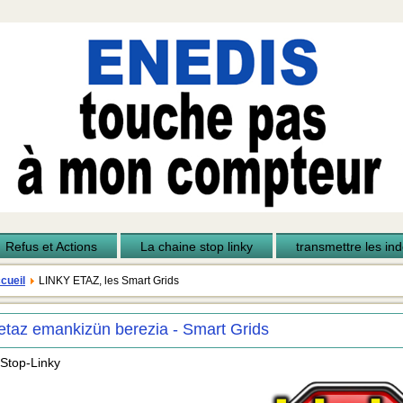
Refus et Actions
La chaine stop linky
transmettre les inde
cueil
LINKY ETAZ, les Smart Grids
etaz emankizün berezia - Smart Grids
 Stop-Linky