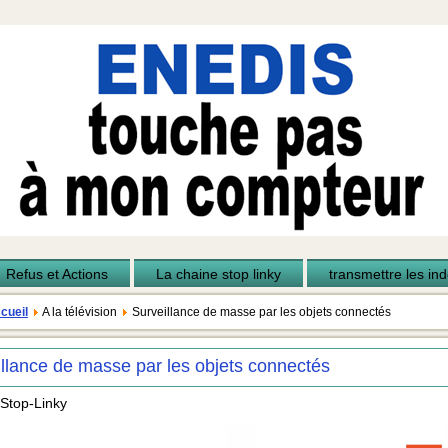
Refus et Actions
La chaine stop linky
transmettre les inde
cueil
A la télévision
Surveillance de masse par les objets connectés
llance de masse par les objets connectés
 Stop-Linky