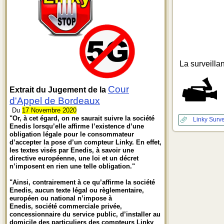
La surveilla
Cour
Extrait du Jugement de la
d'Appel de Bordeaux
Du
17 Novembre 2020
"Or, à cet égard, on ne saurait suivre la société
Linky
Surve
Enedis lorsqu’elle affirme l’existence d’une
obligation légale pour le consommateur
d’accepter la pose d’un compteur Linky. En effet,
les textes visés par Enedis, à savoir une
directive européenne, une loi et un décret
n’imposent en rien une telle obligation."
"Ainsi, contrairement à ce qu’affirme la société
Enedis, aucun texte légal ou règlementaire,
européen ou national n’impose à
Enedis, société commerciale privée,
concessionnaire du service public, d’installer au
domicile des particuliers des compteurs Linky