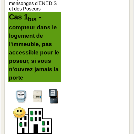
mensonges d'ENEDIS
et des Poseurs
Cas 1
-
bis
compteur dans le
logement de
l'immeuble, pas
accessible pour le
poseur, si vous
n'ouvrez jamais la
porte