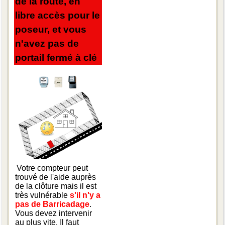
de la route, en
libre accès pour le
poseur, et vous
n'avez pas de
portail fermé à clé
Votre compteur peut
trouvé de l'aide auprès
de la clôture mais il est
très vulnérable
s'il n'y a
pas de Barricadage
.
Vous devez intervenir
au plus vite. Il faut