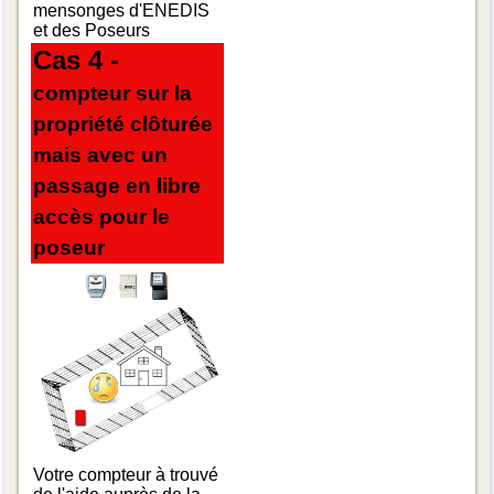
mensonges d'ENEDIS
et des Poseurs
Cas 4 -
compteur sur la
propriété clôturée
mais avec un
passage en libre
accès pour le
poseur
Votre compteur à trouvé