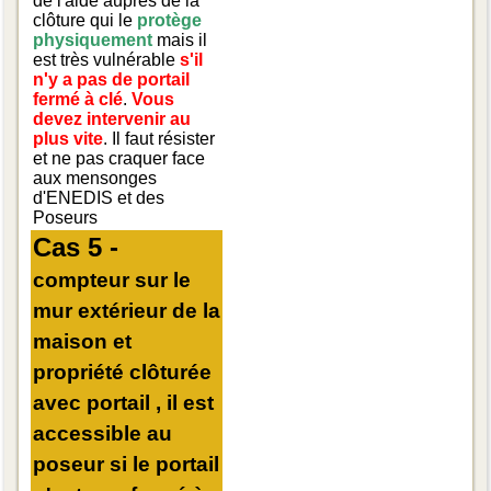
de l'aide auprès de la
clôture qui le
protège
physiquement
mais il
est très vulnérable
s'il
n'y a pas de portail
fermé à clé
.
Vous
devez intervenir au
plus vite
. Il faut résister
et ne pas craquer face
aux mensonges
d'ENEDIS et des
Poseurs
Cas 5 -
compteur sur le
mur extérieur de la
maison et
propriété clôturée
avec portail , il est
accessible au
poseur si le portail