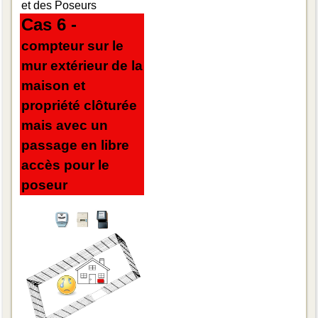
et des Poseurs
Cas 6 -
compteur sur le
mur extérieur de la
maison et
propriété clôturée
mais avec un
passage en libre
accès pour le
poseur