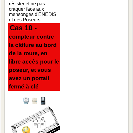
résister et ne pas
craquer face aux
mensonges d'ENEDIS
et des Poseurs
Cas 10 -
compteur contre
la clôture au bord
de la route, en
libre accès pour le
poseur, et vous
avez un portail
fermé à clé