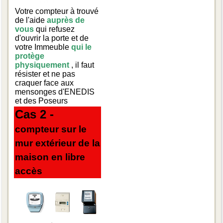
Votre compteur à trouvé
de l'aide
auprès de
vous
qui refusez
d'ouvrir la porte et de
votre Immeuble
qui le
protège
physiquement
, il faut
résister et ne pas
craquer face aux
mensonges d'ENEDIS
et des Poseurs
Cas 2 -
compteur sur le
mur extérieur de la
maison en libre
accès