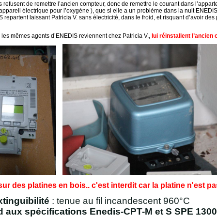
ls refusent de remettre l’ancien compteur, donc de remettre le courant dans l’apparte
appareil électrique pour l’oxygène ), que si elle a un problème dans la nuit ENEDI
repartent laissant Patricia V. sans électricité, dans le froid, et risquant d’avoir d
, les mêmes agents d’ENEDIS reviennent chez Patricia V.,
lui réinstallent l’ancie
r des platines en bois.. c'est interdit car la platine n'est 
tinguibilité
: tenue au fil incandescent 960°C
 aux spécifications Enedis-CPT-M et S SPE 130