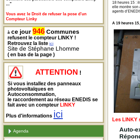
18 heures 15 : i
..."
elle montre son 
agents d’ENEDIS 
Vous avez le Droit de refuser la pose d'un
Compteur Linky
A 19 heures 15
946
ce jour
Communes
à
refusent le compteur LINKY !
Retrouvez la liste
ici
Site de Stéphane Lhomme
( en bas de la page )
ATTENTION
!
Si vous installez des panneaux
photovoltaïques en
Autoconsommation,
le raccordement au réseau ENEDIS se
fait avec un compteur
LINKY
ici
Plus d'informations
Les LINKY su
Auto-ex
Agenda
Répond