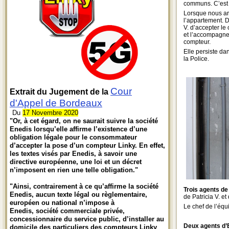
communs. C’est a
Lorsque nous arr
l’appartement. D
V. d’accepter le
et l’accompagnen
compteur.
Elle persiste da
la Police.
Cour
Extrait du Jugement de la
d'Appel de Bordeaux
Du
17 Novembre 2020
"Or, à cet égard, on ne saurait suivre la société
Enedis lorsqu’elle affirme l’existence d’une
obligation légale pour le consommateur
d’accepter la pose d’un compteur Linky. En effet,
les textes visés par Enedis, à savoir une
directive européenne, une loi et un décret
n’imposent en rien une telle obligation."
"Ainsi, contrairement à ce qu’affirme la société
Trois agents de
Enedis, aucun texte légal ou règlementaire,
de Patricia V. et
européen ou national n’impose à
Le chef de l’équ
Enedis, société commerciale privée,
concessionnaire du service public, d’installer au
Deux agents d’
domicile des particuliers des compteurs Linky