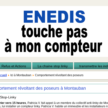
Refus et Actions
La chaine stop linky
transmettre les inde
cueil
Ici à Montauban
Comportement révoltant des poseurs
rtement révoltant des poseurs à Montauban
 Stop-Linky
rier vers 15 heures
, Patricia V. fait appel à un membre du collectif anti-linky de 
 lui installer un compteur linky. Patricia V. habite un immeuble et les installateurs n