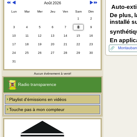
Août 2026
Auto-exti
Lun
Mar
Mer
Jeu
Ven
Sam
Dim
De plus, l
1
2
installé s
8
3
4
5
6
7
9
synthétiq
10
11
12
13
14
15
16
En applic
17
18
19
20
21
22
23
Montauba
24
25
26
27
28
29
30
31
Aucun évènement à venir!
Radio transparence
Playlist d'émissions en vidéos
Touche pas à mon compteur