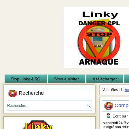
Stop Linky & 5G
Sites à Visiter
A télécharger
Année
Mois
Mois
Année
précédente
précédent
suivant
suivante
Vous êtes ici :
Ac
Recherche
Compo
Écrit par
vendredi 24 fév
malgré son refus,