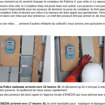
u moment où ils veulent changer le compteur de Patricia V. que celle-ci s’y oppos
ivons chez elle, le Compteur linky est posé mais non activé. Les poseurs n’ont pas f
evant l’impossibilité pour les poseurs de terminer la pose du compteur, ils font app
 compteur linky et devant son refus il la menace de faire appel aux gendarmes. Pendan
t dans son refus par leur présence. Le chef des poseurs finit par arriver et, de no
ns son refus …. arrivent d’autres militants du collectif ( nous serons une quinzaine
 la Police nationale arrivent vers 16 heures 30
, ils déclarent qu’ils n’ont pas à i
 des poseurs. Ils quitteront les lieux assez rapidement.
ipe des poseurs fait alors appel à l’agence locale d’ENEDIS qui nous précise que 
ENEDIS arrivent vers 17 heures 30,
ils sont mandatés pour ‘’expliquer et dialogue