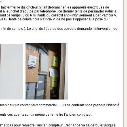
e.
ait fermer le disjoncteur ni fait débrancher les appareils électriques de
el à leur chef d’équipe par téléphone ; ce dernier tente de persuader Patricia
t ce temps, 5 ou 6 militants du collectif anti-linky viennent aider Patricia V.
uveau, tente de convaincre Patricia V. de ne pas s’opposer à la pose du
 en fin de compte ). Le chef de l’équipe des poseurs demande l’intervention de
ntervenir sur un contentieux commercial …. Ils se contentent de prendre l’identité
seuls ces agents sont à même de remettre l’ancien compteur.
r’’ et pas pour remettre l’ancien compteur. L’échange va se dérouler jusqu’à