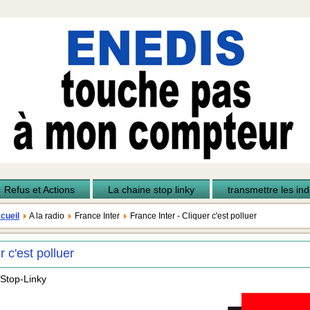
Refus et Actions
La chaine stop linky
transmettre les inde
cueil
A la radio
France Inter
France Inter - Cliquer c'est polluer
r c'est polluer
 Stop-Linky