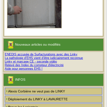
Nouveaux articles ou modifiés
ENEDIS accusée de Surfacturations avec des Linky
La pathologie d’EHS vient d’être judiciairement reconnue
Linky et marcage CE - seconde vidéo
Relevé des Index du compteur d'électricité
Aide pour personnes EHS !
INFOS
Alexis Corbière ne veut pas de LINKY
Déploiement du LINKY à LAVAURETTE