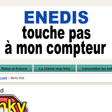
Refus et Actions
La chaine stop linky
transmettre les inde
cueil
Berry Sud
ud