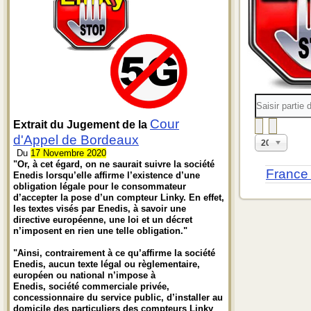
Saisir
partie
du
Cour
Extrait du Jugement de la
titre
d'Appel de Bordeaux
Affichage
20
#
Du
17 Novembre 2020
"Or, à cet égard, on ne saurait suivre la société
France 
Enedis lorsqu’elle affirme l’existence d’une
obligation légale pour le consommateur
d’accepter la pose d’un compteur Linky. En effet,
les textes visés par Enedis, à savoir une
directive européenne, une loi et un décret
n’imposent en rien une telle obligation."
"Ainsi, contrairement à ce qu’affirme la société
Enedis, aucun texte légal ou règlementaire,
européen ou national n’impose à
Enedis, société commerciale privée,
concessionnaire du service public, d’installer au
domicile des particuliers des compteurs Linky