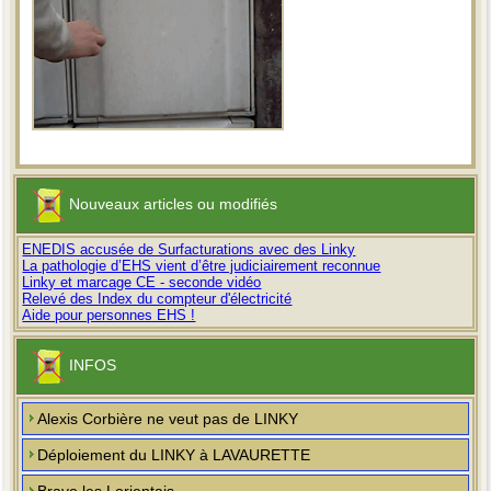
Nouveaux articles ou modifiés
ENEDIS accusée de Surfacturations avec des Linky
La pathologie d’EHS vient d’être judiciairement reconnue
Linky et marcage CE - seconde vidéo
Relevé des Index du compteur d'électricité
Aide pour personnes EHS !
INFOS
Alexis Corbière ne veut pas de LINKY
Déploiement du LINKY à LAVAURETTE