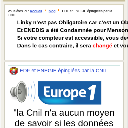
Vous êtes ici :
Accueil
blog
EDF et ENEGIE épinglées par la
CNIL
Linky n'est pas Obligatoire car c'est un O
Et ENEDIS a été Condamnée pour Mensong
Si votre compteur est accessible, vous d
Dans le cas contraire, il sera
changé
et vou
EDF et ENEGIE épinglées par la CNIL
"la Cnil n'a aucun moyen
de savoir si les données