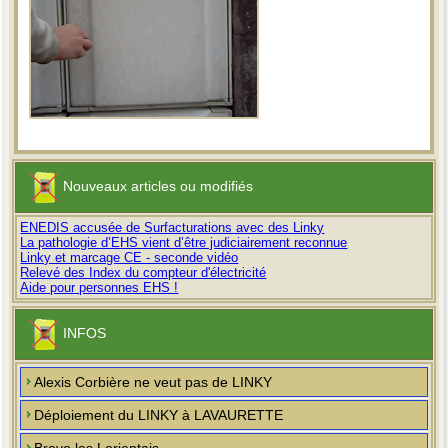
Nouveaux articles ou modifiés
ENEDIS accusée de Surfacturations avec des Linky
La pathologie d’EHS vient d’être judiciairement reconnue
Linky et marcage CE - seconde vidéo
Relevé des Index du compteur d'électricité
Aide pour personnes EHS !
INFOS
Alexis Corbière ne veut pas de LINKY
Déploiement du LINKY à LAVAURETTE