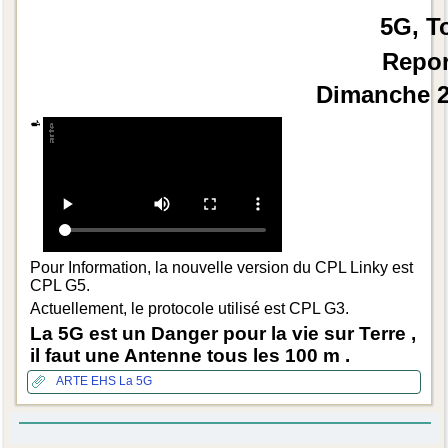
5G, T
Repor
Dimanche 2
Pour Information, la nouvelle version du CPL Linky est
CPL G5.
Actuellement, le protocole utilisé est CPL G3.
La 5G est un Danger pour la vie sur Terre ,
il faut une Antenne tous les 100 m .
ARTE
EHS
La 5G