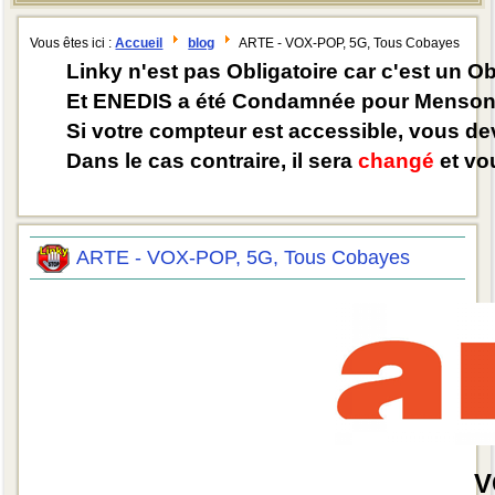
Vous êtes ici :
Accueil
blog
ARTE - VOX-POP, 5G, Tous Cobayes
Linky n'est pas Obligatoire car c'est un O
Et ENEDIS a été Condamnée pour Mensong
Si votre compteur est accessible, vous d
Dans le cas contraire, il sera
changé
et vou
ARTE - VOX-POP, 5G, Tous Cobayes
V