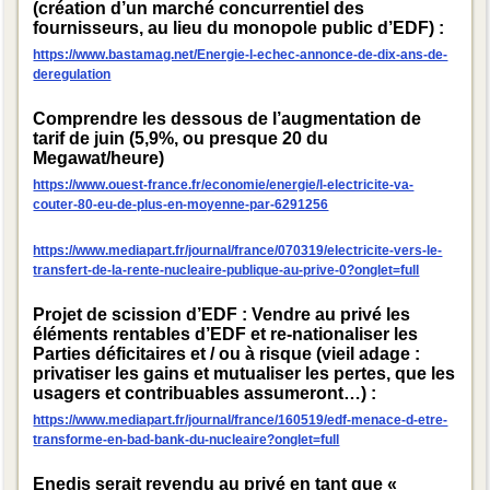
(création d’un marché concurrentiel des
fournisseurs, au lieu du monopole public d’EDF) :
https://www.bastamag.net/Energie-l-echec-annonce-de-dix-ans-de-
deregulation
Comprendre les dessous de l’augmentation de
tarif de juin (5,9%, ou presque 20 du
Megawat/heure)
https://www.ouest-france.fr/economie/energie/l-electricite-va-
couter-80-eu-de-plus-en-moyenne-par-6291256
https://www.mediapart.fr/journal/france/070319/electricite-vers-le-
transfert-de-la-rente-nucleaire-publique-au-prive-0?onglet=full
Projet de scission d’EDF : Vendre au privé les
éléments rentables d’EDF et re-nationaliser les
Parties déficitaires et / ou à risque (vieil adage :
privatiser les gains et mutualiser les pertes, que les
usagers et contribuables assumeront…) :
https://www.mediapart.fr/journal/france/160519/edf-menace-d-etre-
transforme-en-bad-bank-du-nucleaire?onglet=full
Enedis serait revendu au privé en tant que «