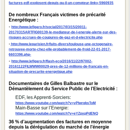
factures-edf-explosent-depuis-qu-il-un-compteur-linky-5960935
De nombreux Français victimes de précarité
Energétique :
-
http://www.lefigaro.fr/social/2017/03/15/20011-
20170315ARTFIG00139-le-mediateur-de-l-energie-alerte-sur-des-
risques-accrues-de-coupures-de-gaz-et-d-electricite.php
-
http://www.leparisien.fr/faits-divers/toulouse-une-octogenaire-
retrouvee-morte-chez-elle-probablement-de-froid-22-01-2017-
6603396.php-
-
http://www.lefigaro.fr/flash-eco/2016/11/22/97002-
20161122FILWWW00029-pres-de-12-millions-de-francais-en-
situation-de-precarite-energetique.php
Documentaires de Gilles Balbastre sur le
Démantèlement du Service Public de l’Electricité :
EDF, les Apprenti-Sorciers:
https://www.youtube.com/watch?v=yPlwrqbsToM
Main-Basse sur l’Energie:
https://www.youtube.com/watch?v=eYZpxpPdENQ
36 % d’augmentation des factures en moyenne
depuis la dérégulation du marché de l’énergie