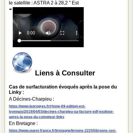
le satellite : ASTRA 2 à 28,2 ° Est
Liens à Consulter
Cas de surfacturation évoqués après la pose du
Linky :
A Décines-Charpieu :
https://www.leprogres.fr/rhone-69-edition-est-
lyonnais/2019/04/03/decines-charpieu-sa-facture-edf-explose-
apres-la-pose-du-compteur-linky
En Bretagne :
https://www.ouest-france.fr/bretagne/broons-22250/broons-ses-