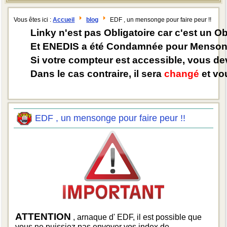
Vous êtes ici :
Accueil
blog
EDF , un mensonge pour faire peur !!
Linky n'est pas Obligatoire car c'est un O
Et ENEDIS a été Condamnée pour Mensong
Si votre compteur est accessible, vous d
Dans le cas contraire, il sera
changé
et vou
EDF , un mensonge pour faire peur !!
ATTENTION
, arnaque d' EDF, il est possible que
vous ne puissiez pas envoyer vos index de