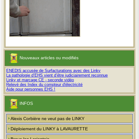
Nouveaux articles ou modifiés
ENEDIS accusée de Surfacturations avec des Linky
La pathologie d’EHS vient d’être judiciairement reconnue
Linky et marcage CE - seconde vidéo
Relevé des Index du compteur d'électricité
Aide pour personnes EHS !
INFOS
Alexis Corbière ne veut pas de LINKY
Déploiement du LINKY à LAVAURETTE