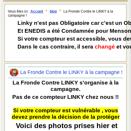
Vous êtes ici :
Accueil
blog
La Fronde Contre le LINKY à la
campagne !
Linky n'est pas Obligatoire car c'est un O
Et ENEDIS a été Condamnée pour Mensong
Si votre compteur est accessible, vous d
Dans le cas contraire, il sera
changé
et vou
La Fronde Contre le LINKY à la campagne !
La Fronde Contre LINKY s'organise à la
campagne.
Pas de ce compteur LINKY chez nous !!
Si votre compteur est vulnérable , vous
devez prendre la décision de la protéger
Voici des photos prises hier et