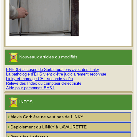
Nouveaux articles ou modifiés
ENEDIS accusée de Surfacturations avec des Linky
La pathologie d’EHS vient d’être judiciairement reconnue
Linky et marcage CE - seconde vidéo
Relevé des Index du compteur d'électricité
Aide pour personnes EHS !
INFOS
Alexis Corbière ne veut pas de LINKY
Déploiement du LINKY à LAVAURETTE