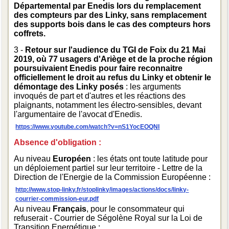
Départemental par Enedis lors du remplacement
des compteurs par des Linky, sans remplacement
des supports bois dans le cas des compteurs hors
coffrets.
3 -
Retour sur l'audience du TGI de Foix du 21 Mai
2019, où 77 usagers d'Ariège et de la proche région
poursuivaient Enedis pour faire reconnaitre
officiellement le droit au refus du Linky et obtenir le
démontage des Linky posés
: les arguments
invoqués de part et d'autres et les réactions des
plaignants, notamment les électro-sensibles, devant
l'argumentaire de l'avocat d'Enedis.
https://www.youtube.com/watch?v=nS1YocEOQNI
Absence d'obligation :
Au niveau
Européen
: les états ont toute latitude pour
un déploiement partiel sur leur territoire - Lettre de la
Direction de l'Energie de la Commission Européenne :
http://www.stop-linky.fr/stoplinky/images/actions/docs/linky-
courrier-commission-eur.pdf
Au niveau
Français
, pour le consommateur qui
refuserait - Courrier de Ségolène Royal sur la Loi de
Transition Energétique :