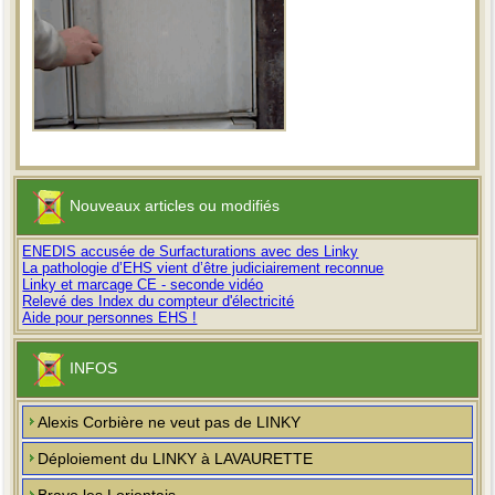
Nouveaux articles ou modifiés
ENEDIS accusée de Surfacturations avec des Linky
La pathologie d’EHS vient d’être judiciairement reconnue
Linky et marcage CE - seconde vidéo
Relevé des Index du compteur d'électricité
Aide pour personnes EHS !
INFOS
Alexis Corbière ne veut pas de LINKY
Déploiement du LINKY à LAVAURETTE