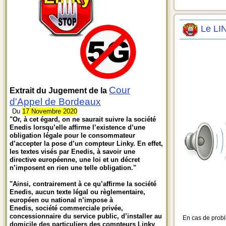
Le LI
Cour
Extrait du Jugement de la
d'Appel de Bordeaux
Du
17 Novembre 2020
"Or, à cet égard, on ne saurait suivre la société
Enedis lorsqu’elle affirme l’existence d’une
obligation légale pour le consommateur
d’accepter la pose d’un compteur Linky. En effet,
les textes visés par Enedis, à savoir une
directive européenne, une loi et un décret
n’imposent en rien une telle obligation."
"Ainsi, contrairement à ce qu’affirme la société
Enedis, aucun texte légal ou règlementaire,
européen ou national n’impose à
Enedis, société commerciale privée,
concessionnaire du service public, d’installer au
En cas de problè
domicile des particuliers des compteurs Linky