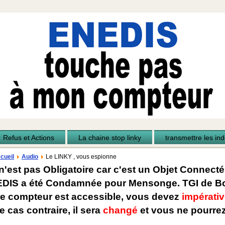
Refus et Actions
La chaine stop linky
transmettre les inde
cueil
Audio
Le LINKY , vous espionne
n'est pas Obligatoire car c'est un Objet Connecté
EDIS a été Condamnée pour Mensonge. TGI de Bo
re compteur est accessible, vous devez
impérativ
e cas contraire, il sera
changé
et vous ne pourrez 