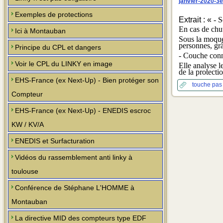
janvier-2020-3
Exemples de protections
Extrait : «
- S
En cas de chut
Ici à Montauban
Sous la moquet
personnes, grâ
Principe du CPL et dangers
- Couche conn
Voir le CPL du LINKY en image
Elle analyse l
de la protecti
EHS-France (ex Next-Up) - Bien protéger son
touche pas
Compteur
EHS-France (ex Next-Up) - ENEDIS escroc
KW / KV/A
ENEDIS et Surfacturation
Vidéos du rassemblement anti linky à
toulouse
Conférence de Stéphane L'HOMME à
Montauban
La directive MID des compteurs type EDF