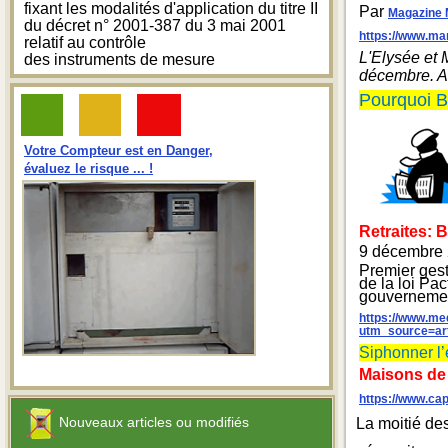
fixant les modalités d'application du titre II
Par
Magazine 
du décret n° 2001-387 du 3 mai 2001
https://www.ma
relatif au contrôle
L'Elysée et 
des instruments de mesure
décembre. Av
Pourquoi Bl
Votre Compteur est en Danger,
évaluez le risque ... !
Retraites: B
9 décembre
Premier gest
de la loi Pa
gouverneme
https://www.med
utm_source=ar
Siphonner l’
Maisons de r
https://www.cap
Nouveaux articles ou modifiés
La moitié de