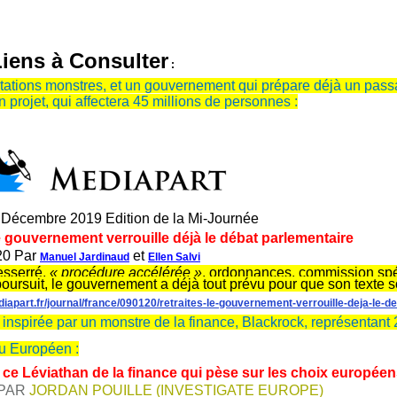
iens à Consulter
:
tations monstres, et un gouvernement qui prépare déjà un pas
n projet, qui affectera 45 millions de personnes :
 Décembre 2019 Edition de la Mi-Journée
le gouvernement verrouille déjà le débat parlementaire
020 Par
et
Manuel Jardinaud
Ellen Salvi
esserré,
« procédure accélérée »
, ordonnances, commission spéc
 poursuit, le gouvernement a déjà tout prévu pour que son texte 
iapart.fr/journal/france/090120/retraites-le-gouvernement-verrouille-deja-le-d
inspirée par un monstre de la finance, Blackrock, représentant 2,5
u Européen :
ce Léviathan de la finance qui pèse sur les choix europée
 PAR
JORDAN POUILLE (INVESTIGATE EUROPE)