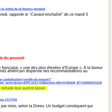
-le-gotha-de-la-finance-pendant
redi, rapporte le "Canard enchaîné" de ce mardi 5
lle du pouvoir
e française,
« une des plus élevées d’Europe »
. À la faveur
le fonds américain dispense ses recommandations au
-capitalisation-l-oreille-du-pouvoir?
tm_term=&xtor=EPR-1013-%5Barticle-offert%5D&M_BT=52656453228
traite leur auront laissé :
dents-1317530
 par mois, selon la Drees. Un budget conséquent qui