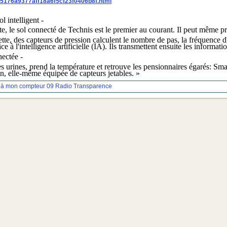
e5176a9377aff18a6f5cf23f0406b8f.html
ol intelligent -
e, le sol connecté de Technis est le premier au courant. Il peut même pré
te, des capteurs de pression calculent le nombre de pas, la fréquence d'u
ce à l'intelligence artificielle (IA). Ils transmettent ensuite les informat
ectée -
es urines, prend la température et retrouve les pensionnaires égarés: Smard
on, elle-même équipée de capteurs jetables. »
 à mon compteur 09
Radio Transparence