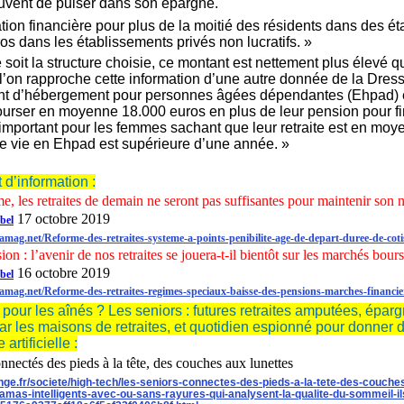
uvent de puiser dans son épargne.
ation financière pour plus de la moitié des résidents dans des éta
os dans les établissements privés non lucratifs. »
 soit la structure choisie, ce montant est nettement plus élevé 
 l’on rapproche cette information d’une autre donnée de la Dre
t d’hébergement pour personnes âgées dépendantes (Ehpad) est d
urser en moyenne 18.000 euros en plus de leur pension pour fi
important pour les femmes sachant que leur retraite est en moy
e vie en Ehpad est supérieure d’une année. »
d’information :
e, les retraites de demain ne seront pas suffisantes pour maintenir son 
17 octobre 2019
bel
mag.net/Reforme-des-retraites-systeme-a-points-penibilite-age-de-depart-duree-de-cotis
on : l’avenir de nos retraites se jouera-t-il bientôt sur les marchés bours
16 octobre 2019
bel
amag.net/Reforme-des-retraites-regimes-speciaux-baisse-des-pensions-marches-financie
t pour les aînés ? Les seniors : futures retraites amputées, épar
r les maisons de retraites, et quotidien espionné pour donner de
 artificielle :
nnectés des pieds à la tête, des couches aux lunettes
range.fr/societe/high-tech/les-seniors-connectes-des-pieds-a-la-tete-des-co
jamas-intelligents-avec-ou-sans-rayures-qui-analysent-la-qualite-du-sommeil-