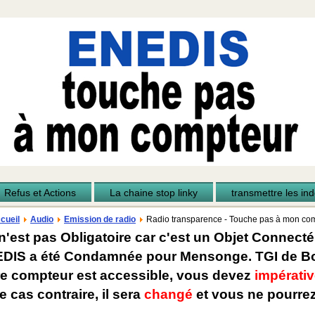
Refus et Actions
La chaine stop linky
transmettre les inde
cueil
Audio
Emission de radio
Radio transparence - Touche pas à mon co
n'est pas Obligatoire car c'est un Objet Connecté
EDIS a été Condamnée pour Mensonge. TGI de Bo
re compteur est accessible, vous devez
impérativ
e cas contraire, il sera
changé
et vous ne pourrez 