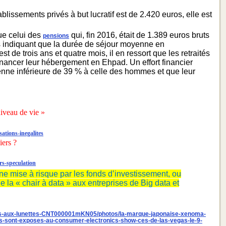
blissements privés à but lucratif est de 2.420 euros, elle est
que celui des
qui, fin 2016, était de 1.389 euros bruts
pensions
ss indiquant que la durée de séjour moyenne en
e trois ans et quatre mois, il en ressort que les retraités
nancer leur hébergement en Ehpad. Un effort financier
enne inférieure de 39 % à celle des hommes et que leur
niveau de vie »
ations-inegalites
iers ?
rs-speculation
gne mise à risque par les fonds d’investissement, ou
 la « chair à data » aux entreprises de Big data et
uches-aux-lunettes-CNT000001mKN05/photos/la-marque-japonaise-xenoma-
ils-sont-exposes-au-consumer-electronics-show-ces-de-las-vegas-le-9-