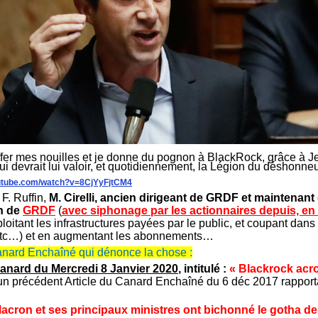
ffer mes nouilles et je donne du pognon à BlackRock, grâce à Jean
qui devrait lui valoir, et quotidiennement, la Légion du déshonneu
outube.com/watch?v=8CjYyFjtCM4
F. Ruffin,
M. Cirelli, ancien dirigeant de GRDF et maintenant 
on de
GRDF
(
avec siphonage par les actionnaires depuis, en 
ploitant les infrastructures payées par le public, et coupant da
etc…) et en augmentant les abonnements…
anard Enchaîné qui dénonce la chose :
anard du Mercredi 8 Janvier 2020
, intitulé :
« Blackrock acr
un précédent Article du Canard Enchaîné du 6 déc 2017 rapport
ron et ses principaux ministres ont bichonné le gotha de 