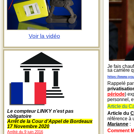
Voir la vidéo
Je fais chau
sa carrière 
https://www.y
Rappelé par 
privatisati
période
) ex
personnel, 
Article du C
Le compteur LINKY n'est pas
Article du
C
obligatoire
référence à 
Arrêt de la Cour d'Appel de Bordeaux
Marianne
:
17 Novembre 2020
Comment Mac
Arrêté du 9 juin 2016