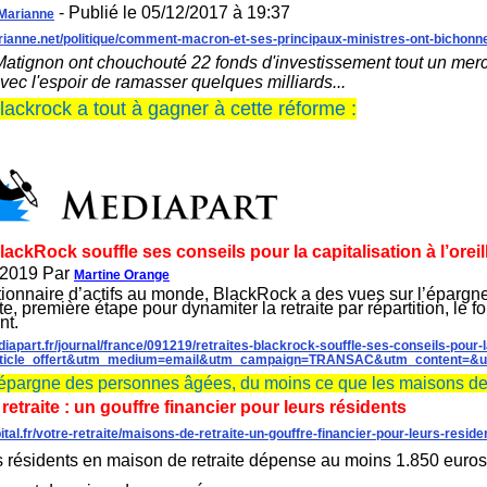
- Publié le 05/12/2017 à 19:37
Marianne
rianne.net/politique/comment-macron-et-ses-principaux-ministres-ont-bichonne
Matignon ont chouchouté 22 fonds d'investissement tout un merc
ec l'espoir de ramasser quelques milliards...
ackrock a tout à gagner à cette réforme :
lackRock souffle ses conseils pour la capitalisation à l’orei
 2019 Par
Martine Orange
ionnaire d’actifs au monde, BlackRock a des vues sur l’épargn
cte, première étape pour dynamiter la retraite par répartition, 
nt.
iapart.fr/journal/france/091219/retraites-blackrock-souffle-ses-conseils-pour-la
ticle_offert&utm_medium=email&utm_campaign=TRANSAC&utm_content=&u
épargne des personnes âgées, du moins ce que les maisons de re
etraite : un gouffre financier pour leurs résidents
ital.fr/votre-retraite/maisons-de-retraite-un-gouffre-financier-pour-leurs-resi
s résidents en maison de retraite dépense au moins 1.850 euros