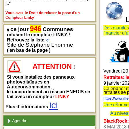
..."
Vous avez le Droit de refuser la pose d'un
Compteur Linky
L
946
Des manifes
ce jour
Communes
à
financier d’u
refusent le compteur LINKY !
Retrouvez la liste
ici
Site de Stéphane Lhomme
( en bas de la page )
ATTENTION
!
Vendredi 20
Si vous installez des panneaux
Retraites: 
photovoltaïques en
9 janvier 2
Autoconsommation,
Calendrier r
le raccordement au réseau ENEDIS se
retraites se
fait avec un compteur
LINKY
https://www.med
ici
Une réforme 
Plus d'informations
Au nivea
Agenda
BlackRock: 
8 MAI 2018