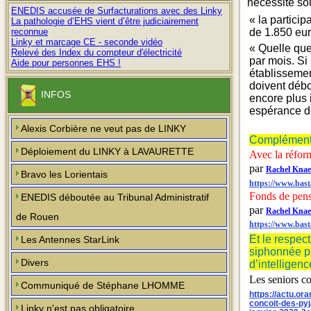
nécessite so
ENEDIS accusée de Surfacturations avec des Linky
« la particip
La pathologie d’EHS vient d’être judiciairement
reconnue
de 1.850 eur
Linky et marcage CE - seconde vidéo
« Quelle que
Relevé des Index du compteur d'électricité
par mois. Si
Aide pour personnes EHS !
établissemen
doivent débo
INFOS
encore plus 
espérance d
Alexis Corbière ne veut pas de LINKY
Complément 
Déploiement du LINKY à LAVAURETTE
Avec la réform
par
Rachel Knae
Bravo les Lorientais
https://www.basta
Fonds de pensi
ENEDIS déboutée au Tribunal Administratif
par
Rachel Knae
de Rouen
https://www.bast
Et le respec
Les Antennes StarLink
siphonnée pa
Divers
d’intelligence
Les seniors co
Communiqué de Stéphane LHOMME
https://actu.o
concoit-des-py
Linky n'est pas obligatoire