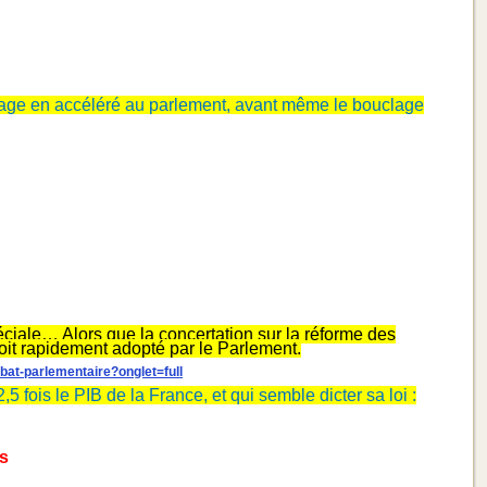
sage en accéléré au parlement, avant même le bouclage
iale… Alors que la concertation sur la réforme des
soit rapidement adopté par le Parlement.
ebat-parlementaire?onglet=full
 fois le PIB de la France, et qui semble dicter sa loi :
ns