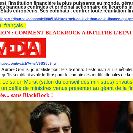
t l’institution financière la plus puissante au monde, gérant 
des banques centrales et principal actionnaire de fleurons
s États européens. Ses combats : contrer toute régulation fin
iapart.fr/journal/economie/080518/blackrock-ce-leviathan-de-la-finance-qui-p
u français :
ON : COMMENT BLACKROCK A INFILTRÉ L'ÉTAT
outube.com/watch?v=siV9SS5y9_w
 Aurore Gorius, journaliste pour le site d’info LesJours.fr sur la nébule
t qu’ils semblent avoir infiltré pour le compte des multinationales de 
n : Le salon Murat (salon du conseil des ministres) privati
un défilé de ministres venus présenter au géant de la fi
e... sans BlackRock !