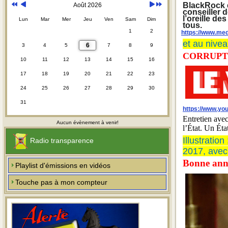
BlackRock es
Août 2026
conseiller 
l’oreille de
Lun
Mar
Mer
Jeu
Ven
Sam
Dim
tous.
1
2
https://www.med
et au nivea
6
3
4
5
7
8
9
CORRUPTI
10
11
12
13
14
15
16
17
18
19
20
21
22
23
24
25
26
27
28
29
30
31
https://www.y
Entretien avec
Aucun évènement à venir!
l’État. Un Éta
Illustratio
Radio transparence
2017, avec 
Bonne anné
Playlist d'émissions en vidéos
Touche pas à mon compteur