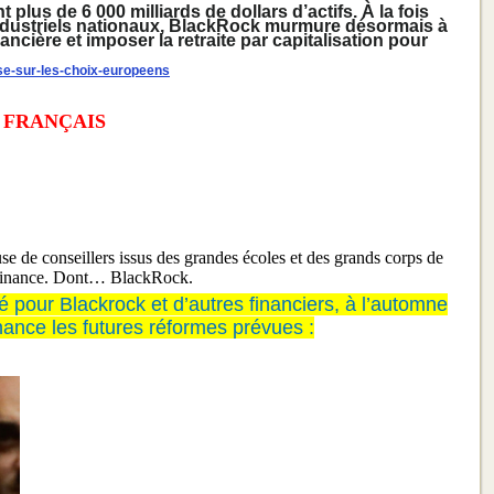
plus de 6 000 milliards de dollars d’actifs. À la fois
 industriels nationaux, BlackRock murmure désormais à
ancière et imposer la retraite par capitalisation pour
ese-sur-les-choix-europeens
 FRANÇAIS
use de conseillers issus des grandes écoles et des grands corps de
la finance. Dont… BlackRock.
sé pour Blackrock et d’autres financiers, à l’automne
nance les futures réformes prévues :