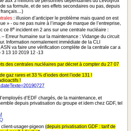
ué aux 3 millions de personnes dépéndantes du Lévotyrox
 de sa formule, et de ses effets secondaires ou pas, depuis
é français…)
ntrales
: illusion d’anticiper le problème mais quand on est
que » - ou ne pas nuire à l’image de marque de l’entreprise,
e
ec ce 8
incident en 2 ans sur une centrale nucléaire :
1 – Erreur humaine sur la maintenance : Vidange du circuit
eur. Information normalement immédiate de la CLI
d. ASN va faire une vérification complète de la centrale car a
 3 13 10 2019 12 -13
ts des centrales nucléaires par décret à compter du 27 07
 de gaz rares et 33 % d'iodes dont l'iode 131 !
dioactifs !
&dateTexte=20190727
d’employés d’EDF chargés, de la maintenance, et
nsemble depuis privatisation du groupe et idem chez GDF, tel
M
NQ
e client-usager-pigeon (
depuis privatisation GDF : tarif de