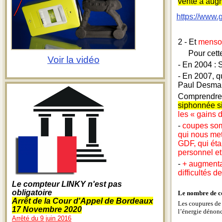
vente a augm
https://www.
2 - Et
menso
Pour cette
Voir la vidéo
- En 2004 : 
- En 2007, qu
Paul Desmar
Comprendre :
siphonnée si
les « gains d
-
coupes som
qui nous met
GDF, qui éta
personnel et 
-
+
augmentat
difficultés 
Le compteur LINKY n'est pas
obligatoire
Le nombre de co
Arrêt de la Cour d'Appel de Bordeaux
Les coupures de 
17 Novembre 2020
l’énergie dénonc
Arrêté du 9 juin 2016