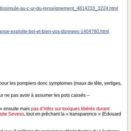
er-dissimule-au-c-ur-du-renseignement_4614233_3224.html
orange-exploite-bel-et-bien-vos-donnees-1404780.html
 pour les pompiers donc symptomes (maux de tête, vertiges,
our ne pas avoir à assumer les pots cassés –
e » ensuite mais
pas d’infos sur toxiques libérés
durant
 site Seveso
, tout en prêchant la « transparence » (Edouard