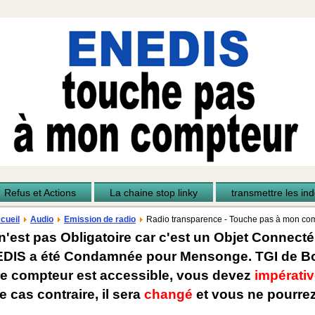
Refus et Actions
La chaine stop linky
transmettre les inde
cueil
Audio
Emission de radio
Radio transparence - Touche pas à mon co
n'est pas Obligatoire car c'est un Objet Connecté
EDIS a été Condamnée pour Mensonge. TGI de Bo
re compteur est accessible, vous devez
impérativ
e cas contraire, il sera
changé
et vous ne pourrez 