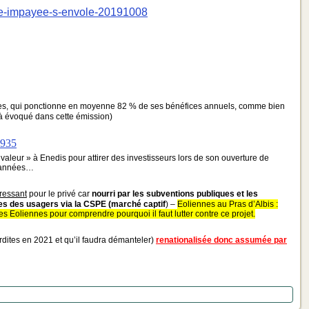
ture-impayee-s-envole-20191008
nées, qui ponctionne en moyenne 82 % de ses bénéfices annuels, comme bien
jà évoqué dans cette émission)
2935
valeur » à Enedis pour attirer des investisseurs lors de son ouverture de
s années…
éressant
pour le privé car
nourri par les subventions publiques et les
res des usagers via la CSPE (marché captif
) –
Eoliennes au Pras d’Albis :
s Eoliennes pour comprendre pourquoi il faut lutter contre ce projet.
erdites en 2021 et qu’il faudra démanteler)
renationalisée donc assumée par