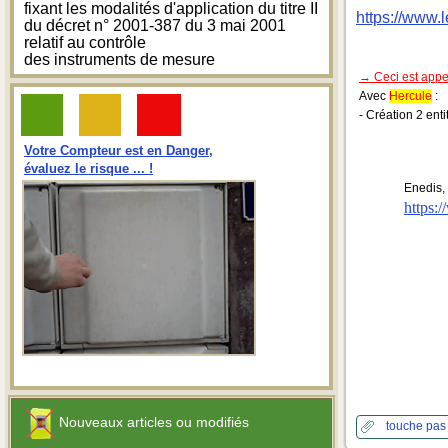
fixant les modalités d'application du titre II
https://www.
du décret n° 2001-387 du 3 mai 2001
relatif au contrôle
des instruments de mesure
→ Ceci est app
Avec
Hercule
:
- Création 2 ent
Votre Compteur est en Danger,
évaluez le risque ... !
Enedis,
https:
Nouveaux articles ou modifiés
touche pas