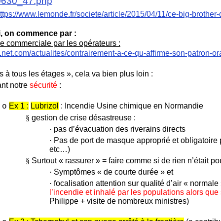
0630_47.php
ttps://www.lemonde.fr/societe/article/2015/04/11/ce-big-broth
i, on commence par :
ce commerciale par les opérateurs :
1net.com/actualites/contrairement-a-ce-qu-affirme-son-patron-
à tous les étages », cela va bien plus loin :
ant notre
sécurité
:
Ex 1 :
Lubrizol
: Incendie Usine chimique en Normandie
o
§
gestion de crise désastreuse :
·
pas d’évacuation des riverains directs
·
Pas de port de masque approprié et obligatoire
etc…)
§
Surtout « rassurer » = faire comme si de rien n’était p
·
Symptômes « de courte durée » et
·
focalisation attention sur qualité d’air « normal
l’incendie et inhalé par les populations alors que
Philippe + visite de nombreux ministres)