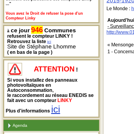
2015-192
..."
Le Monde :
h
Vous avez le Droit de refuser la pose d'un
Compteur Linky
Aujourd'hu
- Surveillan
946
ce jour
Communes
à
http://www.0
refusent le compteur LINKY !
Retrouvez la liste
ici
« Mensonges 
Site de Stéphane Lhomme
1 - Concern
( en bas de la page )
ATTENTION
!
Si vous installez des panneaux
photovoltaïques en
Autoconsommation,
le raccordement au réseau ENEDIS se
fait avec un compteur
LINKY
ici
Plus d'informations
Agenda