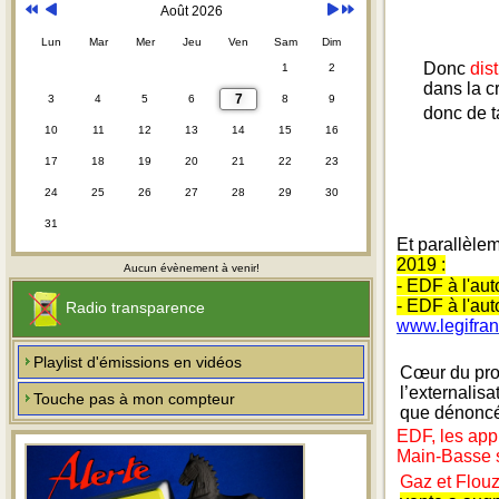
Août 2026
Lun
Mar
Mer
Jeu
Ven
Sam
Dim
Donc
dis
1
2
dans la c
7
3
4
5
6
8
9
donc de t
10
11
12
13
14
15
16
17
18
19
20
21
22
23
24
25
26
27
28
29
30
31
Et parallèle
2019 :
Aucun évènement à venir!
- EDF à l'aut
- EDF à l'aut
Radio transparence
www.legifra
Playlist d'émissions en vidéos
Cœur du pro
l’externalis
Touche pas à mon compteur
que dénoncé 
EDF, les appr
Main-Basse s
Gaz et Flouz