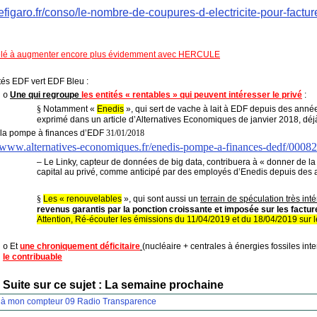
lefigaro.fr/conso/le-nombre-de-coupures-d-electricite-pour-fac
elé à augmenter encore plus évidemment avec HERCULE
ités EDF vert EDF Bleu :
Une qui regroupe
les entités « rentables » qui peuvent intéresser le privé
:
o
§
Notamment «
Enedis
», qui sert de vache à lait à EDF depuis des an
exprimé dans un article d’Alternatives Economiques de janvier 2018, dé
 la pompe à finances d’EDF
31/01/2018
//www.alternatives-economiques.fr/enedis-pompe-a-finances-dedf/0008
– Le Linky, capteur de données de big data, contribuera à « donner de la 
capital au privé, comme anticipé par des employés d’Enedis depuis de
§
Les « renouvelables
», qui sont aussi un
terrain de spéculation très int
revenus garantis par la ponction croissante et imposée sur les factu
Attention, Ré-écouter les émissions du 11/04/2019 et du 18/04/2019 sur le
Et
une chroniquement déficitaire
(nucléaire + centrales à énergies fossiles int
o
le contribuable
Suite sur ce sujet : La semaine prochaine
 à mon compteur 09
Radio Transparence