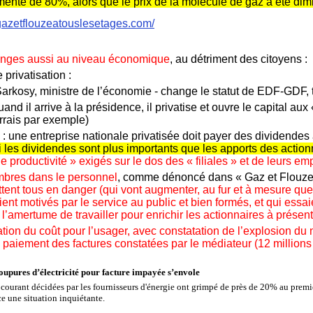
enté de 80%, alors que le prix de la molécule de gaz a été dimi
gazetflouzeatouslesetages.com/
nges aussi au niveau
économique
, au détriment des citoyens :
 privatisation :
Sarkosy, ministre de l’économie - change le statut de EDF-GDF, 
and il arrive à la présidence, il privatise et ouvre le capital au
rais par exemple)
 une entreprise nationale privatisée doit payer des dividendes à
 les dividendes sont plus importants que les apports des actionn
e productivité » exigés sur le dos des « filiales » et de leurs em
bres dans le personnel
, comme dénoncé dans « Gaz et Flouze 
tent tous en danger (qui vont augmenter, au fur et à mesure que
ient motivés par le service au public et bien formés, et qui essa
l’amertume de travailler pour enrichir les actionnaires à présent
ion du coût pour l’usager
, avec
constatation de l’explosion du
de paiement des factures constatées par le médiateur
(12 millions
upures d’électricité pour facture impayée s’envole
courant décidées par les fournisseurs d'énergie ont grimpé de près de 20% au prem
e une situation inquiétante.