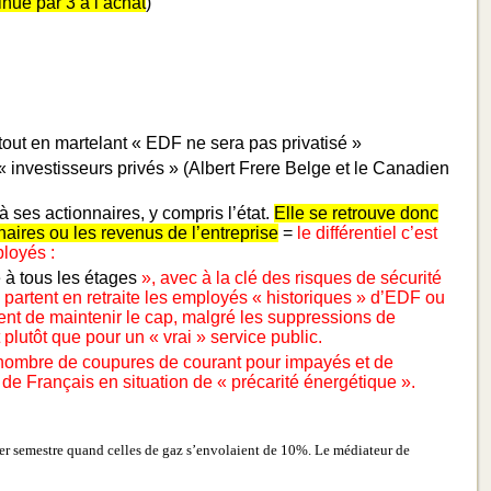
nué par 3 à l’achat
)
tout en martelant « EDF ne sera pas privatisé »
x « investisseurs privés » (Albert Frere Belge et le Canadien
 ses actionnaires, y compris l’état.
Elle se retrouve donc
aires ou les revenus de l’entreprise
=
le différentiel c’est
ployés :
à tous les étages
», avec à la clé des
risques de sécurité
 partent en retraite les employés « historiques » d’EDF ou
ient de maintenir le cap, malgré les suppressions de
 plutôt que pour un « vrai » service public.
 nombre de coupures de courant pour impayés et de
 de Français en situation de « précarité énergétique ».
ier semestre quand celles de gaz s’envolaient de 10%. Le médiateur de