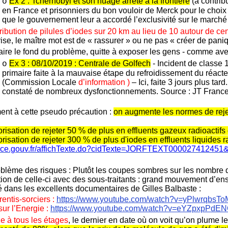
Ex 2 : Tchernobyl et son nuage arrêté à la frontière
(a contrib
o
en France et prisonniers du bon vouloir de Merck pour le choix
que le gouvernement leur a accordé l’exclusivité sur le march
tribution de pilules d’iodes sur 20 km au lieu de 10 autour de ce
rise, le maître mot est de « rassurer » ou ne pas « créer de pani
aire le fond du problème, quitte à exposer les gens - comme av
Ex 3 : 08/10/2019 : Centrale de Golfech
- Incident de classe 
o
primaire faite à la mauvaise étape du refroidissement du réact
(Commission Locale
d’information )
– Ici, faite 3 jours plus tar
constaté de nombreux dysfonctionnements. Source : JT France
ment à cette pseudo précaution :
on augmente les normes de reje
orisation de rejeter 50 % de plus en effluents gazeux radioactifs
orisation de rejeter 300 % de plus d'iodes en effluents liquides ra
nce.gouv.fr/affichTexte.do?cidTexte=JORFTEXT000027412451
blème des risques : Plutôt les coupes sombres sur les nombre 
ation de celle-ci avec des sous-traitants : grand mouvement d’e
dans les excellents documentaires de Gilles Balbaste :
entis-sorciers :
https://www.youtube.com/watch?v=yPlwrqbsTo
ur l’Energie :
https://www.youtube.com/watch?v=eYZpxpPdE
e à tous les étages
, le dernier en date où on voit qu’on plume l