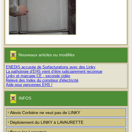
Nouveaux articles ou modifiés
ENEDIS accusée de Surfacturations avec des Linky
La pathologie d’EHS vient d’être judiciairement reconnue
Linky et marcage CE - seconde vidéo
Relevé des Index du compteur d'électricité
Aide pour personnes EHS !
INFOS
Alexis Corbière ne veut pas de LINKY
Déploiement du LINKY à LAVAURETTE