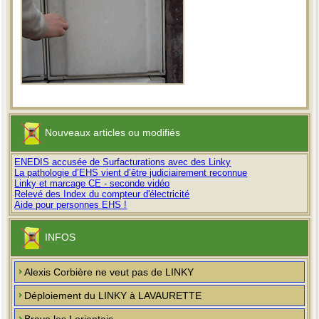
Nouveaux articles ou modifiés
ENEDIS accusée de Surfacturations avec des Linky
La pathologie d’EHS vient d’être judiciairement reconnue
Linky et marcage CE - seconde vidéo
Relevé des Index du compteur d'électricité
Aide pour personnes EHS !
INFOS
Alexis Corbière ne veut pas de LINKY
Déploiement du LINKY à LAVAURETTE