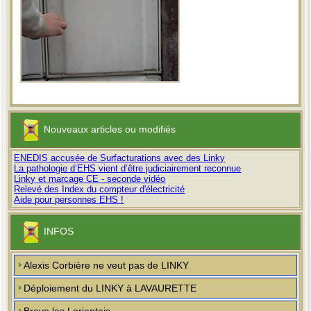
Nouveaux articles ou modifiés
ENEDIS accusée de Surfacturations avec des Linky
La pathologie d’EHS vient d’être judiciairement reconnue
Linky et marcage CE - seconde vidéo
Relevé des Index du compteur d'électricité
Aide pour personnes EHS !
INFOS
Alexis Corbière ne veut pas de LINKY
Déploiement du LINKY à LAVAURETTE