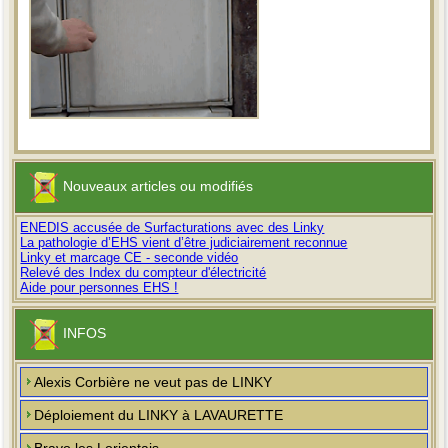
Nouveaux articles ou modifiés
ENEDIS accusée de Surfacturations avec des Linky
La pathologie d’EHS vient d’être judiciairement reconnue
Linky et marcage CE - seconde vidéo
Relevé des Index du compteur d'électricité
Aide pour personnes EHS !
INFOS
Alexis Corbière ne veut pas de LINKY
Déploiement du LINKY à LAVAURETTE