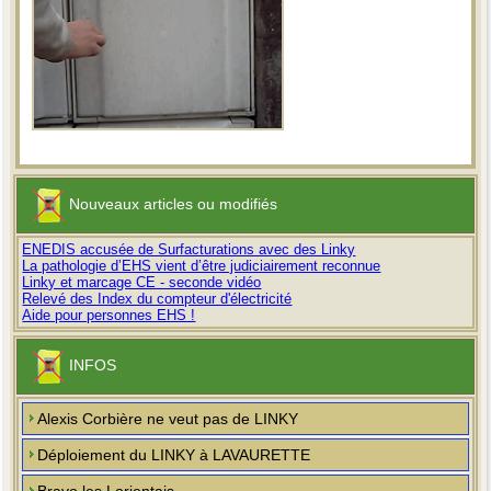
Nouveaux articles ou modifiés
ENEDIS accusée de Surfacturations avec des Linky
La pathologie d’EHS vient d’être judiciairement reconnue
Linky et marcage CE - seconde vidéo
Relevé des Index du compteur d'électricité
Aide pour personnes EHS !
INFOS
Alexis Corbière ne veut pas de LINKY
Déploiement du LINKY à LAVAURETTE