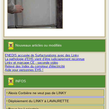
Nouveaux articles ou modifiés
ENEDIS accusée de Surfacturations avec des Linky
La pathologie d’EHS vient d’être judiciairement reconnue
Linky et marcage CE - seconde vidéo
Relevé des Index du compteur d'électricité
Aide pour personnes EHS !
INFOS
Alexis Corbière ne veut pas de LINKY
Déploiement du LINKY à LAVAURETTE