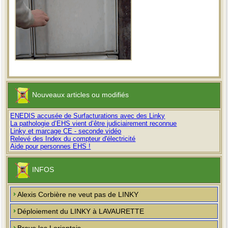
Nouveaux articles ou modifiés
ENEDIS accusée de Surfacturations avec des Linky
La pathologie d’EHS vient d’être judiciairement reconnue
Linky et marcage CE - seconde vidéo
Relevé des Index du compteur d'électricité
Aide pour personnes EHS !
INFOS
Alexis Corbière ne veut pas de LINKY
Déploiement du LINKY à LAVAURETTE