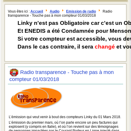
Vous êtes ici :
Accueil
Audio
Emission de radio
Radio
transparence - Touche pas à mon compteur 01/03/2018
Linky n'est pas Obligatoire car c'est un O
Et ENEDIS a été Condamnée pour Mensong
Si votre compteur est accessible, vous d
Dans le cas contraire, il sera
changé
et vou
Radio transparence - Touche pas à mon
compteur 01/03/2018
L’émission qui veut venir à bout des compteurs Linky du 01 Mars 2018.
L’émission du premier mars, où l’on parle encore un peu factures qui
explosent (y compris en Italie), et où l’on revient sur des témoignages
de personnes impactées par le Courant Porteur en Ligne injecté dans