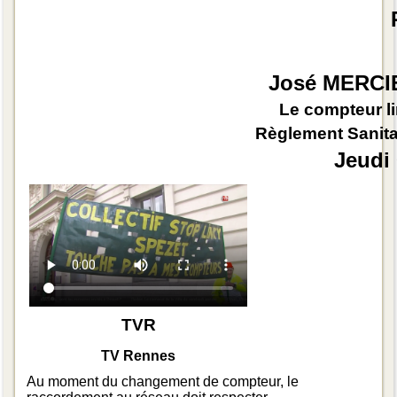
José MERCIE
Le compteur li
Règlement Sanita
Jeudi 
TVR
TV Rennes
Au moment du changement de compteur, le