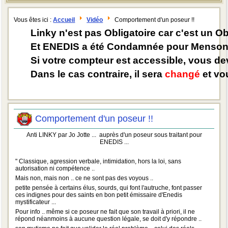
Vous êtes ici :
Accueil
Vidéo
Comportement d'un poseur !!
Linky n'est pas Obligatoire car c'est un O
Et ENEDIS a été Condamnée pour Mensong
Si votre compteur est accessible, vous d
Dans le cas contraire, il sera
changé
et vou
Comportement d'un poseur !!
Anti LINKY par Jo Jotte ... auprès d'un poseur sous traitant pour
ENEDIS ...
" Classique, agression verbale, intimidation, hors la loi, sans
autorisation ni compétence ..
Mais non, mais non .. ce ne sont pas des voyous ..
petite pensée à certains élus, sourds, qui font l'autruche, font passer
ces indignes pour des saints en bon petit émiss
aire d'Enedis
mystificateur ...
Pour info .. même si ce poseur ne fait que son travail à priori, il ne
répond néanmoins à aucune question légale, se doit d'y répondre ..