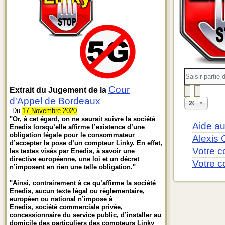
Saisir
partie
du
Cour
Extrait du Jugement de la
titre
d'Appel de Bordeaux
Affichage
20
#
Du
17 Novembre 2020
"Or, à cet égard, on ne saurait suivre la société
Aide au
Enedis lorsqu’elle affirme l’existence d’une
obligation légale pour le consommateur
Alexis
d’accepter la pose d’un compteur Linky. En effet,
Votre c
les textes visés par Enedis, à savoir une
directive européenne, une loi et un décret
Votre c
n’imposent en rien une telle obligation."
"Ainsi, contrairement à ce qu’affirme la société
Enedis, aucun texte légal ou règlementaire,
européen ou national n’impose à
Enedis, société commerciale privée,
concessionnaire du service public, d’installer au
domicile des particuliers des compteurs Linky