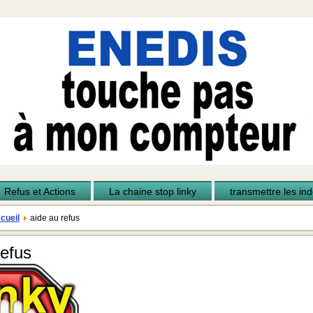
Refus et Actions
La chaine stop linky
transmettre les inde
cueil
aide au refus
refus