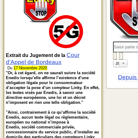
Saisir
partie
du
Cour
Extrait du Jugement de la
titre
d'Appel de Bordeaux
Affichage
20
#
Du
17 Novembre 2020
"Or, à cet égard, on ne saurait suivre la société
Depuis 
Enedis lorsqu’elle affirme l’existence d’une
obligation légale pour le consommateur
d’accepter la pose d’un compteur Linky. En effet,
les textes visés par Enedis, à savoir une
directive européenne, une loi et un décret
n’imposent en rien une telle obligation."
"Ainsi, contrairement à ce qu’affirme la société
Enedis, aucun texte légal ou règlementaire,
européen ou national n’impose à
Enedis, société commerciale privée,
concessionnaire du service public, d’installer au
domicile des particuliers des compteurs Linky