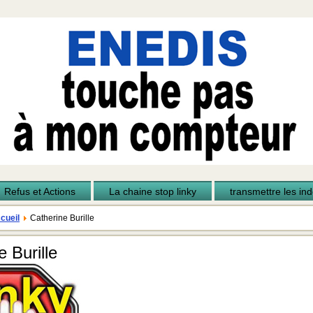
Refus et Actions
La chaine stop linky
transmettre les inde
cueil
Catherine Burille
e Burille