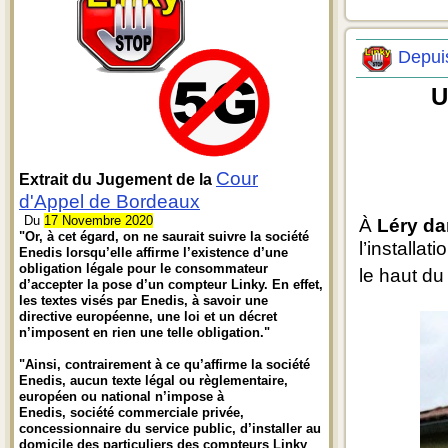
Depuis
U
Cour
Extrait du Jugement de la
d'Appel de Bordeaux
Du
17 Novembre 2020
À
Léry da
"Or, à cet égard, on ne saurait suivre la société
l’installat
Enedis lorsqu’elle affirme l’existence d’une
obligation légale pour le consommateur
le haut du 
d’accepter la pose d’un compteur Linky. En effet,
les textes visés par Enedis, à savoir une
directive européenne, une loi et un décret
n’imposent en rien une telle obligation."
"Ainsi, contrairement à ce qu’affirme la société
Enedis, aucun texte légal ou règlementaire,
européen ou national n’impose à
Enedis, société commerciale privée,
concessionnaire du service public, d’installer au
domicile des particuliers des compteurs Linky