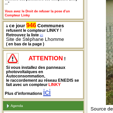
..."
Vous avez le Droit de refuser la pose d'un
Compteur Linky
946
ce jour
Communes
à
refusent le compteur LINKY !
Retrouvez la liste
ici
Site de Stéphane Lhomme
( en bas de la page )
ATTENTION
!
Si vous installez des panneaux
photovoltaïques en
Autoconsommation,
le raccordement au réseau ENEDIS se
fait avec un compteur
LINKY
ici
Plus d'informations
Agenda
Source de l