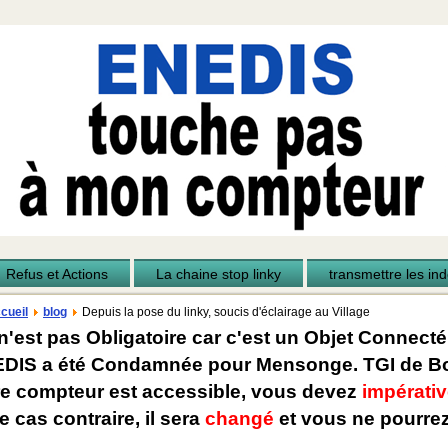
Refus et Actions
La chaine stop linky
transmettre les inde
cueil
blog
Depuis la pose du linky, soucis d'éclairage au Village
n'est pas Obligatoire car c'est un Objet Connecté
EDIS a été Condamnée pour Mensonge. TGI de Bo
re compteur est accessible, vous devez
impérativ
e cas contraire, il sera
changé
et vous ne pourrez 