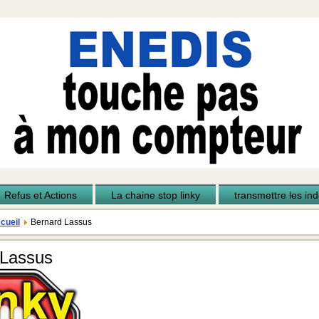
Refus et Actions
La chaine stop linky
transmettre les inde
cueil
Bernard Lassus
 Lassus