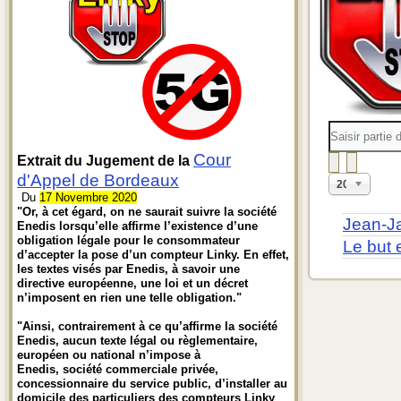
Saisir
partie
du
Cour
Extrait du Jugement de la
titre
d'Appel de Bordeaux
Affichage
20
#
Du
17 Novembre 2020
"Or, à cet égard, on ne saurait suivre la société
Jean-J
Enedis lorsqu’elle affirme l’existence d’une
obligation légale pour le consommateur
Le but 
d’accepter la pose d’un compteur Linky. En effet,
les textes visés par Enedis, à savoir une
directive européenne, une loi et un décret
n’imposent en rien une telle obligation."
"Ainsi, contrairement à ce qu’affirme la société
Enedis, aucun texte légal ou règlementaire,
européen ou national n’impose à
Enedis, société commerciale privée,
concessionnaire du service public, d’installer au
domicile des particuliers des compteurs Linky