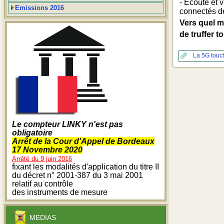
- Ecoute et 
Emissions 2016
connectés d
Vers quel 
de truffer 
La 5G
touc
Le compteur LINKY n'est pas
obligatoire
Arrêt de la Cour d'Appel de Bordeaux
17 Novembre 2020
Arrêté du 9 juin 2016
fixant les modalités d'application du titre II
du décret n° 2001-387 du 3 mai 2001
relatif au contrôle
des instruments de mesure
MEDIAS