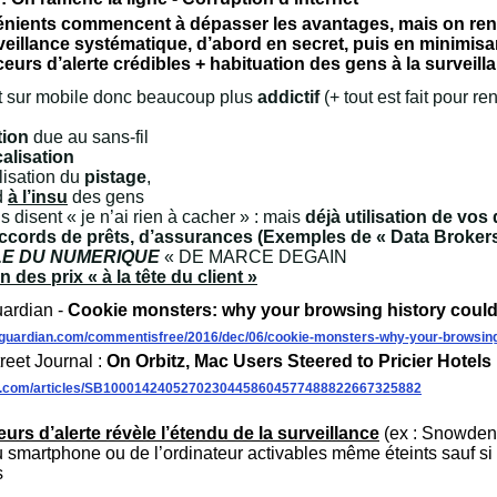
nients commencent à dépasser les avantages, mais on rend 
veillance systématique, d’abord en secret, puis en minimisan
eurs d’alerte crédibles + habituation des gens à la surveilla
et sur mobile donc beaucoup plus
addictif
(+ tout est fait pour re
tion
due au sans-fil
alisation
lisation du
pistage
,
d
à l’insu
des gens
s disent « je n’ai rien à cacher » : mais
déjà utilisation de vo
ccords de prêts, d’assurances (Exemples de « Data Brokers
BLE DU NUMERIQUE
« DE MARCE DEGAIN
n des prix « à la tête du client »
uardian -
Cookie monsters: why your browsing history could 
eguardian.com/commentisfree/2016/dec/06/cookie-monsters-why-your-browsing-
treet Journal :
On Orbitz, Mac Users Steered to Pricier Hotels
sj.com/articles/SB10001424052702304458604577488822667325882
eurs d’alerte révèle l’étendu de la surveillance
(ex : Snowden,
smartphone ou de l’ordinateur activables même éteints sauf si 
s