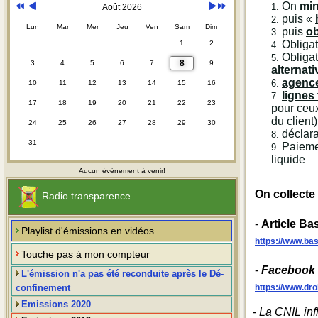
On
min
Août 2026
puis «
Lun
Mar
Mer
Jeu
Ven
Sam
Dim
puis
ob
Obliga
1
2
Obligat
8
3
4
5
6
7
9
alternati
agenc
10
11
12
13
14
15
16
lignes
17
18
19
20
21
22
23
pour ceux
du client)
24
25
26
27
28
29
30
déclar
31
Paiemen
liquide
Aucun évènement à venir!
On collecte
Radio transparence
-
Article B
Playlist d'émissions en vidéos
https://www.ba
Touche pas à mon compteur
-
Facebook c
L'émission n'a pas été reconduite après le Dé-
https://www.dro
confinement
Emissions 2020
-
La CNIL inf