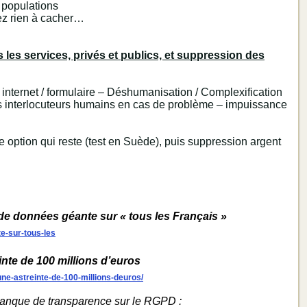
s populations
vez rien à cacher…
 les services, privés et publics, et suppression des
ser internet / formulaire – Déshumanisation / Complexification
des interlocuteurs humains en cas de problème – impuissance
e option qui reste (test en Suède), puis suppression argent
de données géante sur « tous les Français »
e-sur-tous-les
te de 100 millions d’euros
ne-astreinte-de-100-millions-deuros/
manque de transparence sur le RGPD :