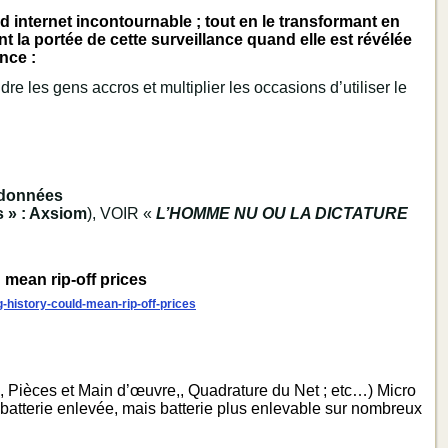
internet incontournable ; tout en le transformant en
t la portée de cette surveillance quand elle est révélée
nce :
ndre les gens accros et multiplier les occasions d’utiliser le
s données
 » : Axsiom
), VOIR «
L’HOMME NU OU LA DICTATURE
mean rip-off prices
history-could-mean-rip-off-prices
 Pièces et Main d’œuvre,, Quadrature du Net ; etc…) Micro
batterie enlevée, mais batterie plus enlevable sur nombreux