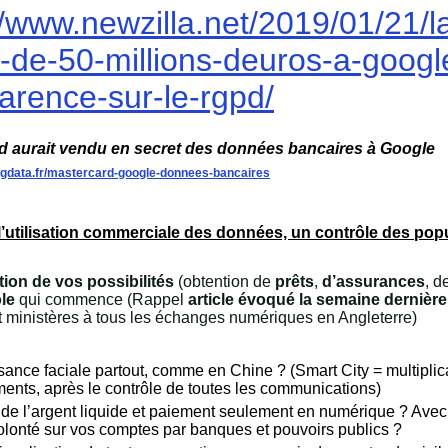
//www.newzilla.net/2019/01/21/l
d-de-50-millions-deuros-a-goog
arence-sur-le-rgpd/
d aurait vendu en secret des données bancaires à Google
bigdata.fr/mastercard-google-donnees-bancaires
l’utilisation commerciale des données, un contrôle des popu
ion de vos possibilités
(obtention de
prêts
,
d’assurances
, d
le
qui commence (Rappel
article évoqué la semaine dernière
t ministères à tous les échanges numériques en Angleterre)
ance faciale partout, comme en Chine ? (Smart City = multiplic
ents, après le contrôle de toutes les communications)
n de l’argent liquide et paiement seulement en numérique ? Avec
olonté sur vos comptes par banques et pouvoirs publics ?