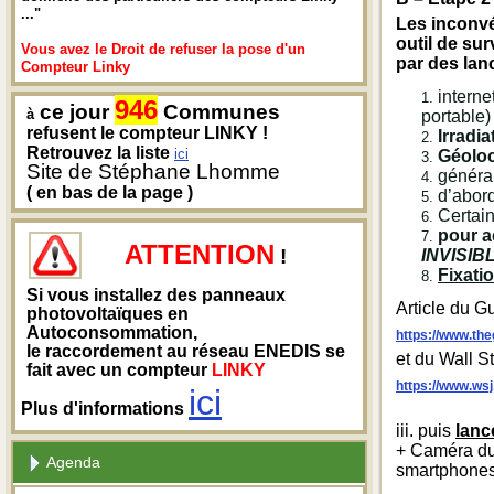
..."
Les inconvé
outil de sur
Vous avez le Droit de refuser la pose d'un
par des lanc
Compteur Linky
intern
946
ce jour
Communes
à
portable)
refusent le compteur LINKY !
Irradia
Retrouvez la liste
ici
Géoloc
Site de Stéphane Lhomme
généra
( en bas de la page )
d’abor
Certain
pour a
ATTENTION
!
INVISI
Fixatio
Si vous installez des panneaux
Article du G
photovoltaïques en
Autoconsommation,
https://www.th
le raccordement au réseau ENEDIS se
et du Wall S
fait avec un compteur
LINKY
https://www.w
ici
Plus d'informations
iii. puis
lanc
+ Caméra du 
Agenda
smartphone