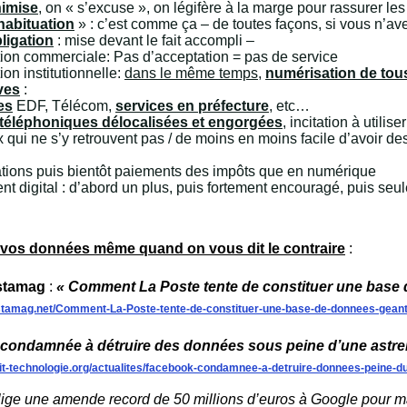
imise
, on « s’excuse », on légifère à la marge pour rassurer le
habituation
» : c’est comme ça – de toutes façons, si vous n’a
ligation
: mise devant le fait accompli –
tion commerciale: Pas d’acceptation = pas de service
ion institutionnelle:
dans le même temps
,
numérisation de tous
ves
:
es
EDF, Télécom,
services en préfecture
, etc…
 téléphoniques délocalisées et engorgées
, incitation à utili
 qui ne s’y retrouvent pas / de moins en moins facile d’avoir 
ations puis bientôt paiements des impôts que en numérique
t digital : d’abord un plus, puis fortement encouragé, puis seul
 vos données même quand on vous dit le contraire
:
astamag
:
« Comment La Poste tente de constituer une base 
stamag.net/Comment-La-Poste-tente-de-constituer-une-base-de-donnees-geant
ondamnée à détruire des données sous peine d’une astrein
it-technologie.org/actualites/facebook-condamnee-a-detruire-donnees-peine-du
lige une amende record de 50 millions d’euros à Google pour 