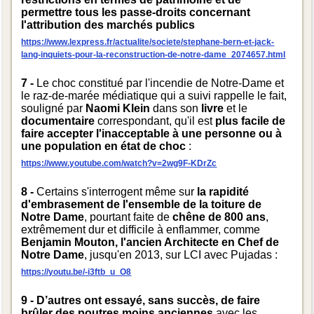
permettre tous les passe-droits concernant
l'attribution des marchés publics
https://www.lexpress.fr/actualite/societe/stephane-bern-et-jack-
lang-inquiets-pour-la-reconstruction-de-notre-dame_2074657.html
7 -
Le choc constitué par l'incendie de Notre-Dame et
le raz-de-marée médiatique qui a suivi rappelle le fait,
souligné par
Naomi Klein
dans son
livre
et le
documentaire
correspondant, qu'il est
plus
facile de
faire accepter l'inacceptable à une personne ou à
une population en état de choc
:
https://www.youtube.com/watch?v=2wg9F-KDrZc
8 -
Certains s'interrogent même sur
la rapidité
d'embrasement de l'ensemble de la toiture de
Notre Dame
, pourtant faite de
chêne de 800 ans
,
extrêmement dur et difficile à enflammer, comme
Benjamin Mouton, l'ancien Architecte en Chef de
Notre Dame
, jusqu'en 2013, sur LCI avec Pujadas :
https://youtu.be/-i3ftb_u_O8
9 - D’autres ont essayé, sans succès, de faire
brûler des poutres moins anciennes
avec les