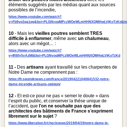
éléments suggérés par les médias quant aux sources
possibles de l’incendie,
https://www.youtube.com/watch?
v=Fb9vp3qa1pg&list=PLGNyoqMPczWOeWLmHHNXQMHwLVjKoTzKd&in
10
- Mais les
vieilles poutres semblent TRES
difficile à enflammer
, même avec
un chalumeau
,
alors avec un mégot… :
https://www.youtube.com/watch?
v=IR8fy5vAzMI&list=PLGNyoqMPczWOeWLmHHNXQMHwLVjKoTzKd
11 -
Des
artisans
ayant travaillé sur les charpentes de
Notre Dame ne comprennent pas :
https://fr.sputniknews.com/france/201904221040841532-notre-
dame-incendie-artisans-opinion/
12 -
Et est-ce pour ne pas « semer le doute » dans
l’esprit du public, et conserver la thèse unique de
l’accident, que
l’on ne souhaite pas que des
architectes des bâtiments de France s’expriment
librement sur le sujet
?
https://www.liberation.fr/checknews/2019/04/19/notre-dame-le-