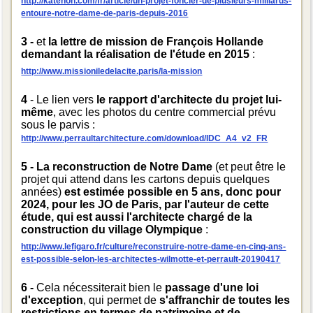
http://katehon.com/fr/article/un-projet-foncier-de-plusieurs-milliards-
entoure-notre-dame-de-paris-depuis-2016
3 -
et
la lettre de mission de François Hollande
demandant la réalisation de l'étude en 2015
:
http://www.missioniledelacite.paris/la-mission
4
- Le lien vers
le rapport d'architecte du projet lui-
même
, avec les photos du centre commercial prévu
sous le parvis :
http://www.perraultarchitecture.com/download/IDC_A4_v2_FR
5 - La reconstruction de Notre Dame
(et peut être le
projet qui attend dans les cartons depuis quelques
années)
est estimée possible en 5 ans, donc pour
2024, pour les JO de Paris, par l'auteur de cette
étude, qui est aussi l'architecte chargé de la
construction du village Olympique
:
http://www.lefigaro.fr/culture/reconstruire-notre-dame-en-cinq-ans-
est-possible-selon-les-architectes-wilmotte-et-perrault-20190417
6 -
Cela nécessiterait bien le
passage d'une loi
d'exception
, qui permet de
s'affranchir de toutes les
restrictions en termes de patrimoine et de