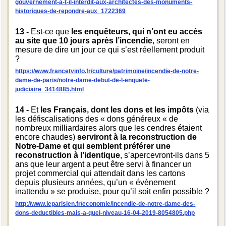
gouvernement-a-t-il-interdit-aux-architectes-des-monuments-
historiques-de-repondre-aux_1722369
13 -
Est-ce que
les enquêteurs, qui n’ont eu accès
au site que 10 jours après l’incendie
, seront en
mesure de dire un jour ce qui s’est réellement produit
?
https://www.francetvinfo.fr/culture/patrimoine/incendie-de-notre-
dame-de-paris/notre-dame-debut-de-l-enquete-
judiciaire_3414885.html
14 -
Et
les Français, dont les dons et les impôts
(via
les défiscalisations des « dons généreux « de
nombreux milliardaires alors que les cendres étaient
encore chaudes)
serviront à la reconstruction de
Notre-Dame et qui semblent préférer une
reconstruction à l’identique
, s’apercevront-ils dans 5
ans que leur argent a peut être servi à financer un
projet commercial qui attendait dans les cartons
depuis plusieurs années, qu’un « évènement
inattendu » se produise, pour qu’il soit enfin possible ?
http://www.leparisien.fr/economie/incendie-de-notre-dame-des-
dons-deductibles-mais-a-quel-niveau-16-04-2019-8054805.php