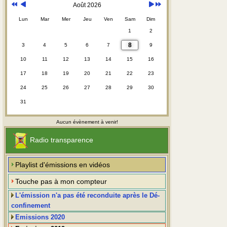
Août 2026
Lun
Mar
Mer
Jeu
Ven
Sam
Dim
1
2
8
3
4
5
6
7
9
10
11
12
13
14
15
16
17
18
19
20
21
22
23
24
25
26
27
28
29
30
31
Aucun évènement à venir!
Radio transparence
Playlist d'émissions en vidéos
Touche pas à mon compteur
L'émission n'a pas été reconduite après le Dé-
confinement
Emissions 2020