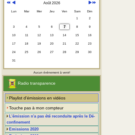
Août 2026
Lun
Mar
Mer
Jeu
Ven
Sam
Dim
1
2
7
3
4
5
6
8
9
10
11
12
13
14
15
16
17
18
19
20
21
22
23
24
25
26
27
28
29
30
31
Aucun évènement à venir!
Radio transparence
Playlist d'émissions en vidéos
Touche pas à mon compteur
L'émission n'a pas été reconduite après le Dé-
confinement
Emissions 2020