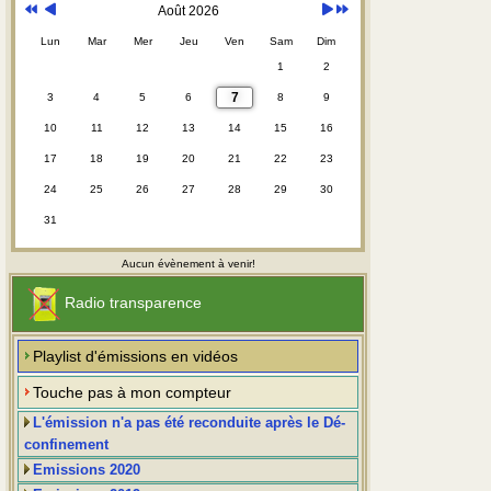
Août 2026
Lun
Mar
Mer
Jeu
Ven
Sam
Dim
1
2
7
3
4
5
6
8
9
10
11
12
13
14
15
16
17
18
19
20
21
22
23
24
25
26
27
28
29
30
31
Aucun évènement à venir!
Radio transparence
Playlist d'émissions en vidéos
Touche pas à mon compteur
L'émission n'a pas été reconduite après le Dé-
confinement
Emissions 2020