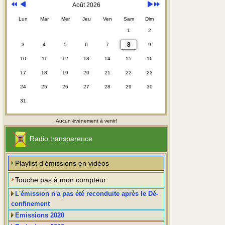
Août 2026
Lun
Mar
Mer
Jeu
Ven
Sam
Dim
1
2
8
3
4
5
6
7
9
10
11
12
13
14
15
16
17
18
19
20
21
22
23
24
25
26
27
28
29
30
31
Aucun évènement à venir!
Radio transparence
Playlist d'émissions en vidéos
Touche pas à mon compteur
L'émission n'a pas été reconduite après le Dé-
confinement
Emissions 2020