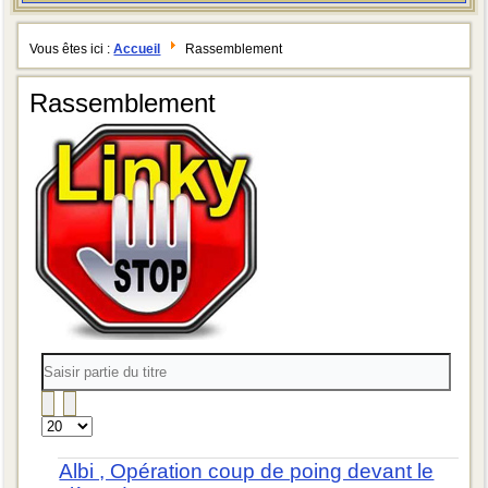
Vous êtes ici :
Accueil
Rassemblement
Rassemblement
Saisir
partie
du
titre
Affichage
#
Albi , Opération coup de poing devant le