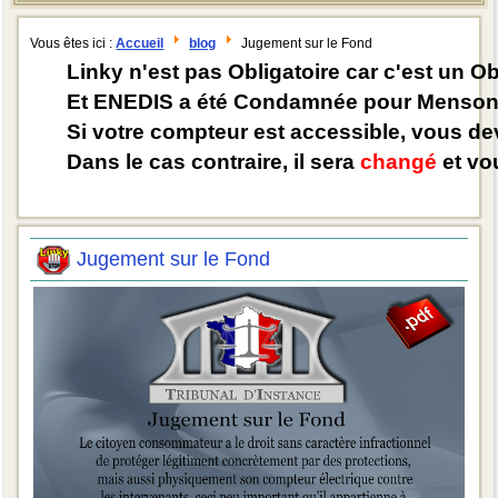
Vous êtes ici :
Accueil
blog
Jugement sur le Fond
Linky n'est pas Obligatoire car c'est un O
Et ENEDIS a été Condamnée pour Mensong
Si votre compteur est accessible, vous d
Dans le cas contraire, il sera
changé
et vou
Jugement sur le Fond