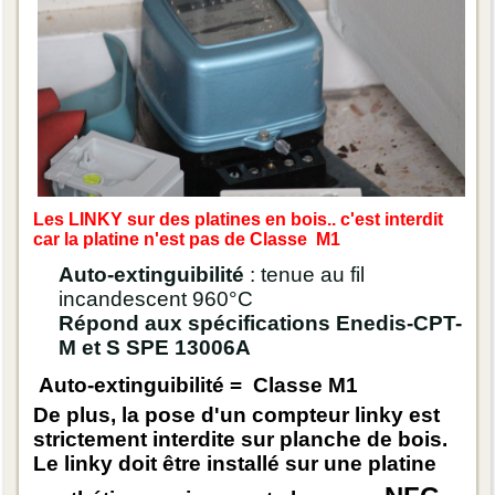
Les LINKY sur des platines en bois.. c'est interdit
car la platine n'est pas de Classe M1
Auto-extinguibilité
: tenue au fil
incandescent 960°C
Répond aux spécifications Enedis-CPT-
M et S SPE 13006A
Auto-extinguibilité
= Classe M1
De plus, la pose d'un compteur linky est
strictement interdite sur planche de bois.
Le linky doit être installé sur une platine