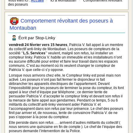
Vous êtes ici :
Accueil
Ici à Montauban
Comportement révoltant
des poseurs
Comportement révoltant des poseurs à
Montauban
Écrit par Stop-Linky
vendredi 24 février vers 15 heures
, Patricia V. fait appel à un membre
du collectif anti-linky de Montauban. Les poseurs de compteurs de la
société ‘’
L.S. Services
’’ veulent, malgré son refus, lui installer un
compteur linky. Patricia V. habite un immeuble et les installateurs n’ont
eu aucune difficulté pour entrer et faire leur travail dans les espaces
communs. C’est au moment où ils veulent changer le compteur de
Patricia V. que celle-ci s’y oppose.
Lorsque nous arrivons chez elle, le Compteur linky est posé mais non
activé. Les poseurs n’ont pas fait fermer le disjoncteur ni fait
débrancher les appareils électriques de l’appartement. Devant
l’impossibilité pour les poseurs de terminer la pose du compteur, ils font
appel à leur chef d’équipe par téléphone ; ce dernier tente de
persuader Patricia V. d’accepter le compteur linky et devant son refus il
la menace de faire appel aux gendarmes. Pendant ce temps, 5 ou 6
militants du collectif anti-linky viennent aider Patricia V. et
l’accompagnent dans son refus par leur présence. Le chef des poseurs
finit par arriver et, de nouveau, tente de convaincre Patricia V. de ne
pas s’opposer à la pose du compteur.
Elle persiste dans son refus …. arrivent d’autres militants du collectif (
nous serons une quinzaine en fin de compte ). Le chef de l’équipe des
poseurs demande l’intervention de la Police.