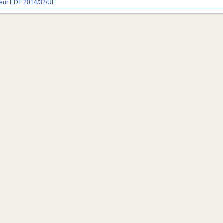
eur EDF
2014/32/UE