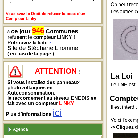
..."
On peut reco
Les autres 
Vous avez le Droit de refuser la pose d'un
Compteur Linky
946
ce jour
Communes
à
refusent le compteur LINKY !
Retrouvez la liste
ici
Site de Stéphane Lhomme
( en bas de la page )
ATTENTION
!
La Loi
Si vous installez des panneaux
Le
LNE
est 
photovoltaïques en
Autoconsommation,
Compteu
le raccordement au réseau ENEDIS se
fait avec un compteur
LINKY
Il est interd
ici
Plus d'informations
Voici l'exem
-> Cliquez 
Agenda