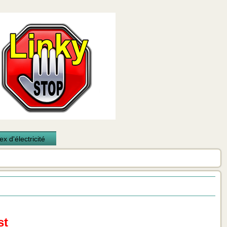
x d'électricité
st