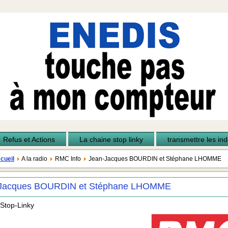
Refus et Actions
La chaine stop linky
transmettre les inde
cueil
A la radio
RMC Info
Jean-Jacques BOURDIN et Stéphane LHOMME
Jacques BOURDIN et Stéphane LHOMME
 Stop-Linky