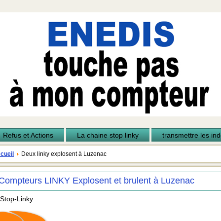
Refus et Actions
La chaine stop linky
transmettre les inde
cueil
Deux linky explosent à Luzenac
Compteurs LINKY Explosent et brulent à Luzenac
 Stop-Linky