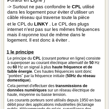
P
orteur en
L
igne )
-> Surtout ne pas confondre le
CPL
utilisé
dans les logement pour éviter d'utiliser un
câble réseau qui traverse toute la pièce
et le CPL du
LINKY
. Le CPL des plugs
internet n'est pas sur les mêmes fréquences
mais il rayonne tout de même dans le
logement. Il est donc à éviter .
1 le principe
Le principe du
CPL
(courant porteur en ligne) consiste
à superposer au courant électrique alternatif de
50
Hz
ou
60
Hz un signal à plus
haute fréquence et de
faible énergie
. Ces hautes fréquences sont donc
"portées" par la fréquence initiale (
50Hz du réseau
domestique
).
Cela permet d'effectuer des
transmissions de
données numériques
sur un réseau électrique de
haute, moyenne ou basse tension.
Les courants porteurs sont utilisés depuis 1950 en bas
débit pour des applications industrielles (éclairage
public, télécommande de relais, surveillance des