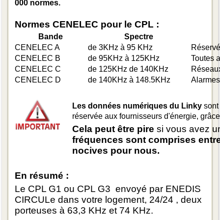
000 normes.
Normes CENELEC pour le CPL :
Bande
Spectre
CENELEC A
de 3KHz à 95 KHz
Réservé 
CENELEC B
de 95KHz à 125KHz
Toutes a
CENELEC C
de 125KHz de 140KHz
Réseaux
CENELEC D
de 140KHz à 148.5KHz
Alarmes 
Les données numériques du Linky
sont
réservée aux fournisseurs d'énergie, grâc
Cela peut être pire
si vous avez un
fréquences sont comprises entre
nocives pour nous.
En résumé :
Le CPL G1 ou CPL G3 envoyé par ENEDIS
CIRCULe dans votre logement, 24/24 , deux
porteuses à 63,3 KHz et 74 KHz.