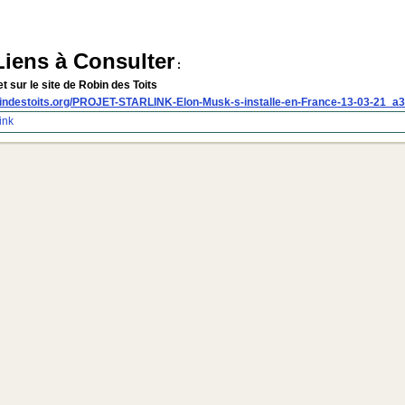
Liens à Consulter
:
t sur le site de Robin des Toits
bindestoits.org/PROJET-STARLINK-Elon-Musk-s-installe-en-France-13-03-21_a
ink