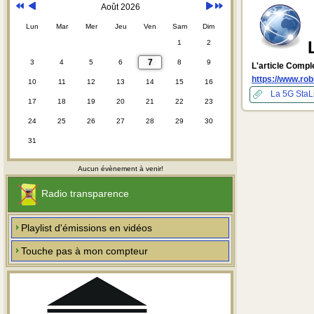
Août 2026
Lun
Mar
Mer
Jeu
Ven
Sam
Dim
1
2
7
3
4
5
6
8
9
L'article Comple
https://www.ro
10
11
12
13
14
15
16
La 5G
StaL
17
18
19
20
21
22
23
24
25
26
27
28
29
30
31
Aucun évènement à venir!
Radio transparence
Playlist d'émissions en vidéos
Touche pas à mon compteur