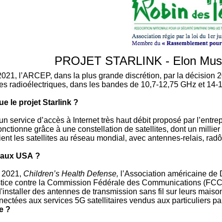
PROJET STARLINK - Elon Musk 
 2021, l’ARCEP, dans la plus grande discrétion, par la décision 2
ces radioélectriques, dans les bandes de 10,7-12,75 GHz et 14
e le projet Starlink ?
un service d’accès à Internet très haut débit proposé par l’ent
onctionne grâce à une constellation de satellites, dont un millie
lient les satellites au réseau mondial, avec antennes-relais, rad
l aux USA ?
r 2021,
Children’s Health Defense,
l’Association américaine de D
stice contre la Commission Fédérale des Communications (FCC), 
 d'installer des antennes de transmission sans fil sur leurs mais
nectées aux services 5G satellitaires vendus aux particuliers pa
e ?