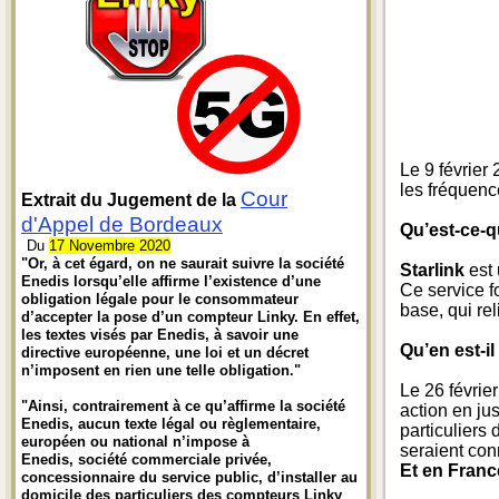
Le 9 février
les fréquen
Cour
Extrait du Jugement de la
d'Appel de Bordeaux
Qu’est-ce-qu
Du
17 Novembre 2020
"Or, à cet égard, on ne saurait suivre la société
Starlink
est 
Enedis lorsqu’elle affirme l’existence d’une
Ce service f
obligation légale pour le consommateur
base, qui re
d’accepter la pose d’un compteur Linky. En effet,
les textes visés par Enedis, à savoir une
Qu’en est-i
directive européenne, une loi et un décret
n’imposent en rien une telle obligation."
Le 26 févrie
"Ainsi, contrairement à ce qu’affirme la société
action en ju
Enedis, aucun texte légal ou règlementaire,
particuliers
européen ou national n’impose à
seraient con
Enedis, société commerciale privée,
Et en Franc
concessionnaire du service public, d’installer au
domicile des particuliers des compteurs Linky