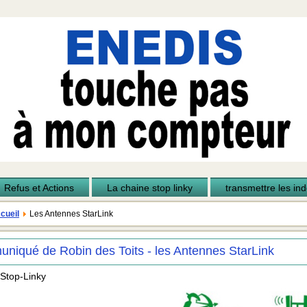
Refus et Actions
La chaine stop linky
transmettre les inde
cueil
Les Antennes StarLink
niqué de Robin des Toits - les Antennes StarLink
 Stop-Linky