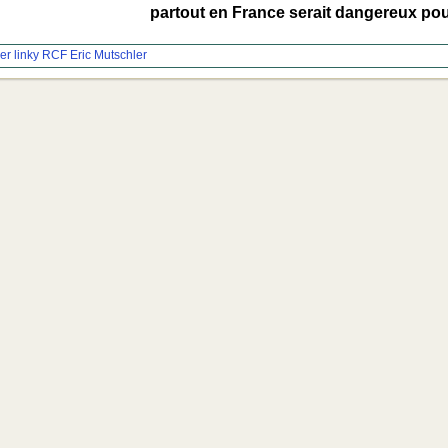
partout en France serait dangereux pour 
r linky
RCF
Eric Mutschler