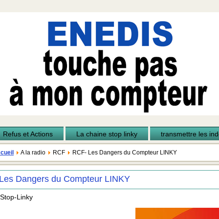
Refus et Actions
La chaine stop linky
transmettre les inde
cueil
A la radio
RCF
RCF- Les Dangers du Compteur LINKY
Les Dangers du Compteur LINKY
 Stop-Linky