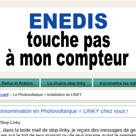
Refus et Actions
La chaine stop linky
transmettre les inde
cueil
Le Photovoltaïque = Installation du LINKY
onsommation en Photovoltaïque = LINKY chez vous !
 Stop-Linky
 dans la boite mail de stop-linky, je reçois des messages de ge
ues sur le toit de leur maison ou de leur garage avant le premi