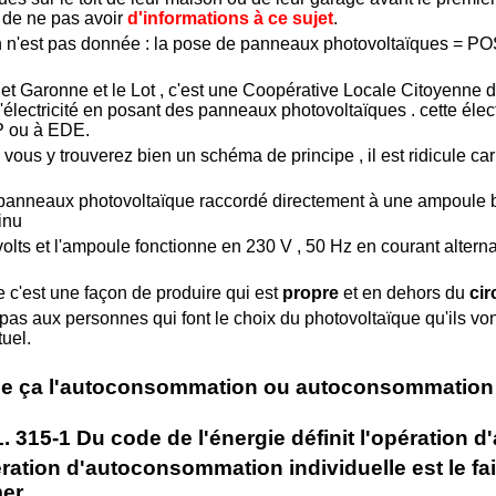
 de ne pas avoir
d'informations à ce sujet
.
n n'est pas donnée : la pose de panneaux photovoltaïques = PO
 et Garonne et le Lot , c'est une Coopérative Locale Citoyenn
'électricité en posant des panneaux photovoltaïques . cette él
ou à EDE.
, vous y trouverez bien un schéma de principe , il est ridicule car
 panneaux photovoltaïque raccordé directement à une ampoule b
inu
olts et l'ampoule fonctionne en 230 V , 50 Hz en courant alternat
ue c'est une façon de produire qui est
propre
et en dehors du
cir
 pas aux personnes qui font le choix du photovoltaïque qu'ils v
uel.
 ça l'autoconsommation ou autoconsommation I
 L. 315-1 Du code de l'énergie définit l'opération
ration d'autoconsommation individuelle est le fai
er