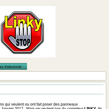
x d'électricité
ns qui veulent ou ont fait poser des panneaux
er Janvier 2017 . Mais ne veulent pas du compteur
LINKY
. Ils