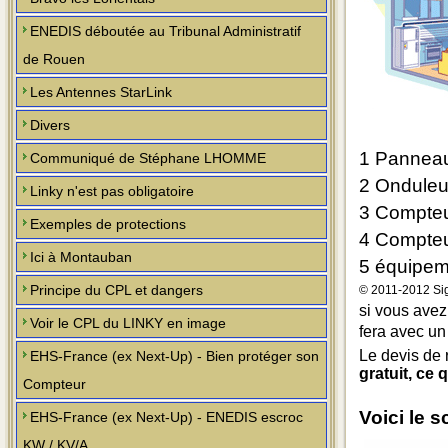
ENEDIS déboutée au Tribunal Administratif
de Rouen
Les Antennes StarLink
Divers
1 Panneau
Communiqué de Stéphane LHOMME
2 Onduleur
Linky n'est pas obligatoire
3 Compteu
Exemples de protections
4 Compteu
Ici à Montauban
5 équipem
Principe du CPL et dangers
© 2011-2012 Si
si vous avez
Voir le CPL du LINKY en image
fera avec u
Le devis de 
EHS-France (ex Next-Up) - Bien protéger son
gratuit, ce
Compteur
Voici le 
EHS-France (ex Next-Up) - ENEDIS escroc
KW / KV/A