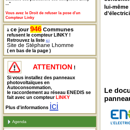
..."
lui-même e
d'électri
Vous avez le Droit de refuser la pose d'un
Compteur Linky
946
ce jour
Communes
à
refusent le compteur LINKY !
Retrouvez la liste
ici
Site de Stéphane Lhomme
( en bas de la page )
ATTENTION
!
Si vous installez des panneaux
photovoltaïques en
Autoconsommation,
Le docu
le raccordement au réseau ENEDIS se
panneau
fait avec un compteur
LINKY
ici
Plus d'informations
Agenda