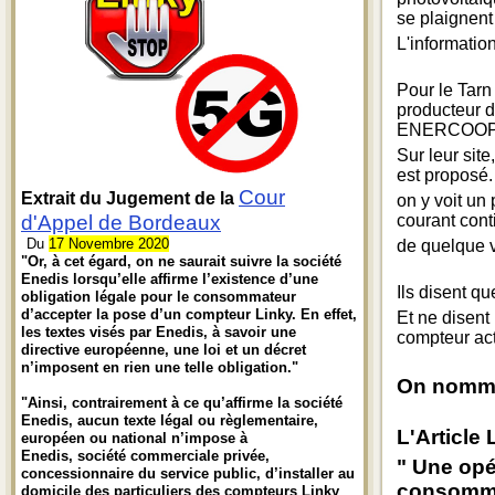
se plaignent
L'informatio
Pour le Tarn
producteur d
ENERCOOP 
Sur leur site
est proposé.
Cour
Extrait du Jugement de la
on y voit un
d'Appel de Bordeaux
courant cont
Du
17 Novembre 2020
de quelque v
"Or, à cet égard, on ne saurait suivre la société
Enedis lorsqu’elle affirme l’existence d’une
Ils disent q
obligation légale pour le consommateur
d’accepter la pose d’un compteur Linky. En effet,
Et ne disent
les textes visés par Enedis, à savoir une
compteur act
directive européenne, une loi et un décret
n’imposent en rien une telle obligation."
On nomme
"Ainsi, contrairement à ce qu’affirme la société
Enedis, aucun texte légal ou règlementaire,
L'Article
européen ou national n’impose à
Enedis, société commerciale privée,
" Une opé
concessionnaire du service public, d’installer au
consomm
domicile des particuliers des compteurs Linky